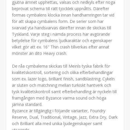
gjutna ämnet upphettas, valsas och nedkyls efter noga
beprövat schema till rätt tjocklek uppnåtts. Därefter
formas cymbalens klocka innan handhamringen tar vid
för att skapa cymbalens form. De serier som har
svarvad yta handsvarvas därefter innan de skickas till
Tyskland. Varje steg i nämda process har avgörande
betydelse för cymbalens ljudkaraktär och egenskaper
vilket gör att ex. 16" Thin crash tillverkas efter annat
mönster än dito Heavy crash.
De råa cymbalerna skickas till Meinls tyska fabrik för
kvalitetskontroll, sortering och olika efterbehandlingar
som ex. lazer logo, brilliant finish, sandblästring. Cykeln
är sluten och matchning mellan turkiskt hantverk och
tysk kvalitetskontroll samt efterbehandling är nyckeln till
framgången med Byzance varma sound och höga
jämna standard.
Byzance är tillgänglig i följande varianter, Foundry
Reserve, Dual, Traditional, Vintage, Jazz, Extra Dry, Dark
och Brilliant alla med unika ljudegenskaper samt
utseende.