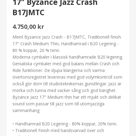
17" Byzance Jazz Crash
B17JMTC
4.750,00 kr
Meinl Byzance Jazz Crash - B17JMTC, Traditionell finish.
17" Crash Medium Thin, Handhamrad i B20 Legering -
80 % koppar, 20 % tenn.
Moderna cymbaler i klassisk handhamrade B20 legering.
Genialiska cymbaler med god balans mellan Crash och
Ride funktioner. De djupa klangerna och varma
övertonsregistret levereras med god volymkontroll som
också gör dom till studioteknikernas gunstlingar. Jazz är
mörka och tunna med vacker sång och god bärighet.
Byzance Jazz 17" Medium thin har ett mjukt och delikat
sound som passar till jazz som till utomjazziga
sammanhang
• Handhamrad B20 Legering - 80% koppar, 20% tenn.
• Traditionell Finish med handsvarvad över och