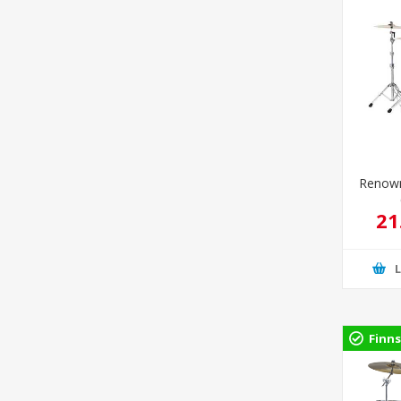
Renown
21
Finns