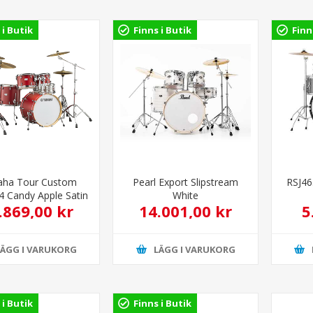
 i Butik
Finns i Butik
Finn
ha Tour Custom
Pearl Export Slipstream
RSJ4
 Candy Apple Satin
White
.869,00 kr
14.001,00 kr
5
LÄGG I VARUKORG
LÄGG I VARUKORG
 i Butik
Finns i Butik