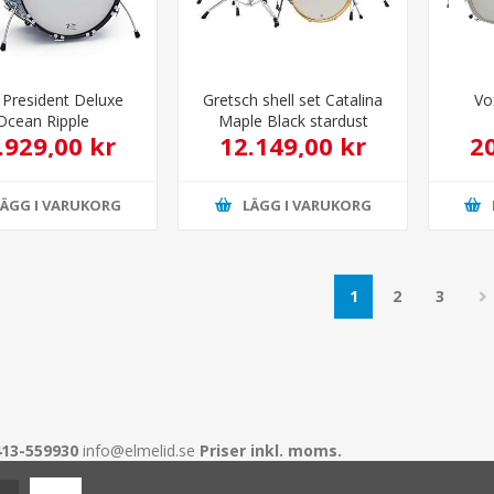
 President Deluxe
Gretsch shell set Catalina
Vo
Ocean Ripple
Maple Black stardust
.929,00 kr
12.149,00 kr
2
LÄGG I VARUKORG
LÄGG I VARUKORG
1
2
3
413-559930
info@elmelid.se
Priser inkl. moms.