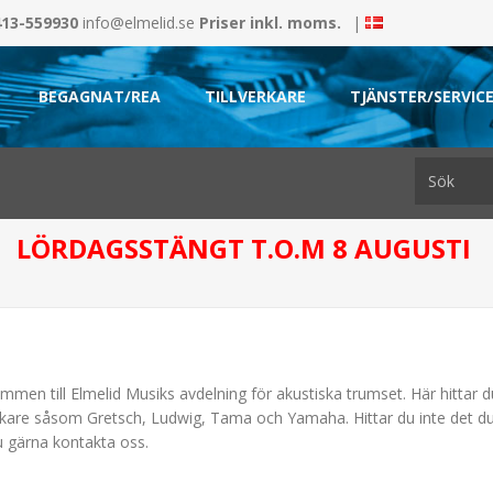
413-559930
info@elmelid.se
Priser inkl. moms.
|
BEGAGNAT/REA
TILLVERKARE
TJÄNSTER/SERVIC
LÖRDAGSSTÄNGT T.O.M 8 AUGUSTI
mmen till Elmelid Musiks avdelning för akustiska trumset. Här hittar
erkare såsom Gretsch, Ludwig, Tama och Yamaha. Hittar du inte det du
u gärna kontakta oss.