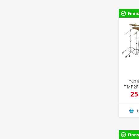
Finns
Yama
TMP2F4
25
Finns