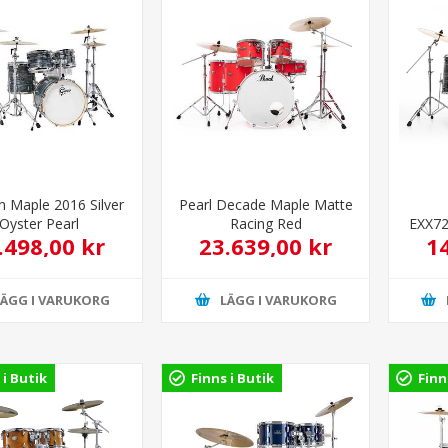
 Maple 2016 Silver
Pearl Decade Maple Matte
Oyster Pearl
Racing Red
EXX72
.498,00 kr
23.639,00 kr
1
LÄGG I VARUKORG
LÄGG I VARUKORG
 i Butik
Finns i Butik
Finn