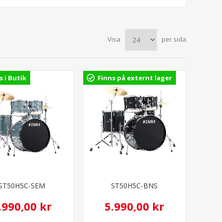
Visa
per sida
s i Butik
Finns på externt lager
ST50H5C-SEM
ST50H5C-BNS
.990,00 kr
5.990,00 kr