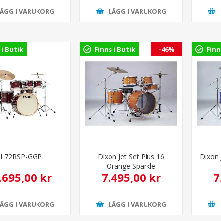
LÄGG I VARUKORG
LÄGG I VARUKORG
 i Butik
Finns i Butik
-46%
Finn
CL72RSP-GGP
Dixon Jet Set Plus 16
Dixon 
Orange Sparkle
.695,00 kr
7.495,00 kr
7
13.995,00 kr
LÄGG I VARUKORG
LÄGG I VARUKORG