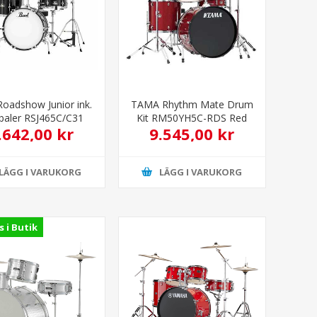
Roadshow Junior ink.
TAMA Rhythm Mate Drum
baler RSJ465C/C31
Kit RM50YH5C-RDS Red
.642,00 kr
9.545,00 kr
Stream
LÄGG I VARUKORG
LÄGG I VARUKORG
s i Butik