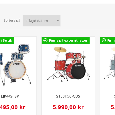
Sortera på
 i Butik
Finns på externt lager
Finn
LJK44S-ISP
ST50H5C-CDS
.495,00 kr
5.990,00 kr
5