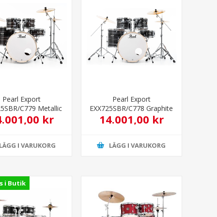
Pearl Export
Pearl Export
5SBR/C779 Metallic
EXX725SBR/C778 Graphite
4.001,00 kr
14.001,00 kr
Amethyst Twist
Silver Twist
LÄGG I VARUKORG
LÄGG I VARUKORG
s i Butik