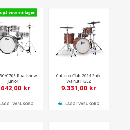
s på externt lager
65C/C708 Roadshow
Catalina Club-2014 Satin
Junior
WalnutT GLZ
.642,00 kr
9.331,00 kr
LÄGG I VARUKORG
LÄGG I VARUKORG