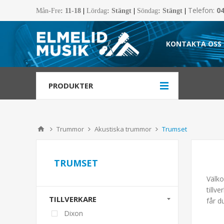
Telefon:
0
Mån-Fre
:
11-18
|
Lördag
: Stängt
|
Söndag
: Stängt
|
KONTAKTA OSS
PRODUKTER
Trummor
Akustiska trummor
Trumset
TRUMSET
Välko
tillv
TILLVERKARE
får d
Dixon