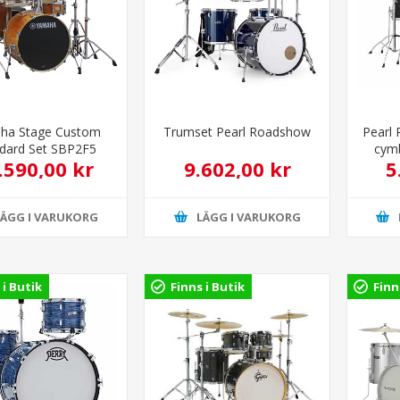
ha Stage Custom
Trumset Pearl Roadshow
Pearl 
dard Set SBP2F5
cym
.590,00 kr
9.602,00 kr
5
ney Amber Med
are HW-600 serien
LÄGG I VARUKORG
LÄGG I VARUKORG
 i Butik
Finns i Butik
Finn