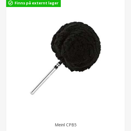
Finns på externt lager
Meinl CPB5