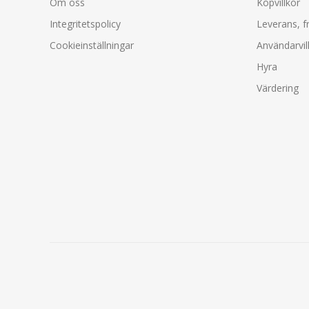
Om oss
Köpvillkor
Integritetspolicy
Leverans, f
Cookieinställningar
Användarvil
Hyra
Värdering