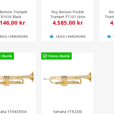
Benson Trumpet
Roy Benson Pocket
Ro
TR101K Black
Trumpet PT101 Grön
Trum
.146,00 kr
4.585,00 kr
4
LÄGG I VARUKORG
LÄGG I VARUKORG
 i Butik
Finns i Butik
aha YTR4335GII
Yamaha YTR2330