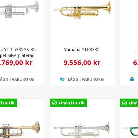
a YTR-5335GS Bb-
Yamaha YTR3335
J
et Silverpläterad
.769,00 kr
9.556,00 kr
6
LÄGG I VARUKORG
LÄGG I VARUKORG
 i Butik
Finns i Butik
Finn