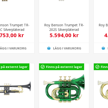
enson Trumpet TR-
Roy Benson Trumpet TR-
Roy B
C Silverpläterad
202S Silverpläterad
.753,00 kr
5.594,00 kr
4
LÄGG I VARUKORG
LÄGG I VARUKORG
 på externt lager
Finns på externt lager
Finn