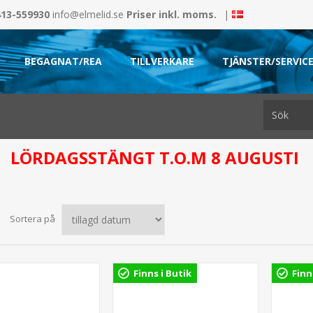
413-559930
info@elmelid.se
Priser inkl. moms.
|
BEGAGNAT/REA
TILLVERKARE
TJÄNSTER/SERVIC
LÖRDAGSSTÄNGT T.O.M 8 AUGUSTI
Sortera på
Finns i Butik
Finn