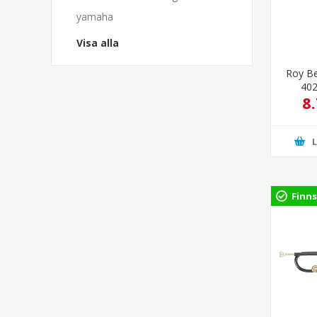
yamaha
Visa alla
Roy B
402
8
Finns