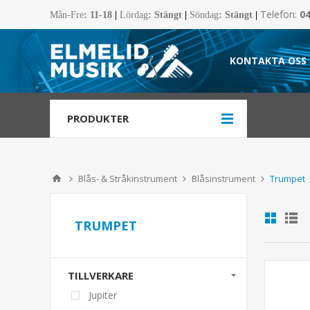
Telefon:
0
Mån-Fre
:
11-18
|
Lördag
: Stängt
|
Söndag
: Stängt
|
KONTAKTA OSS
PRODUKTER
Blås- & Stråkinstrument
Blåsinstrument
Trumpet
TRUMPET
TILLVERKARE
Jupiter