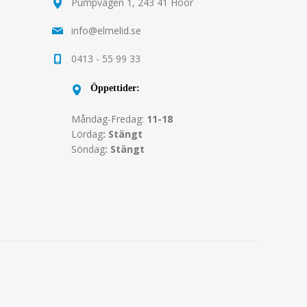
Pumpvägen 1, 243 41 Höör
info@elmelid.se
0413 - 55 99 33
Öppettider:
Måndag-Fredag:
11-18
Lördag
: Stängt
Söndag
: Stängt