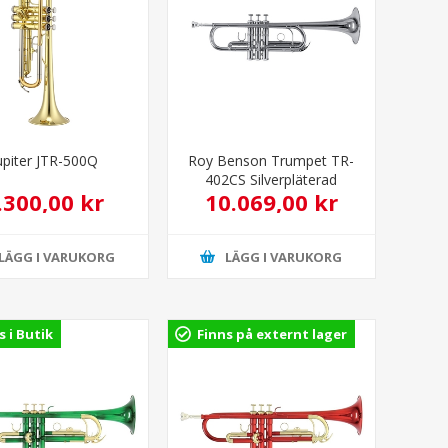
upiter JTR-500Q
Roy Benson Trumpet TR-
402CS Silverpläterad
.300,00 kr
10.069,00 kr
LÄGG I VARUKORG
LÄGG I VARUKORG
s i Butik
Finns på externt lager