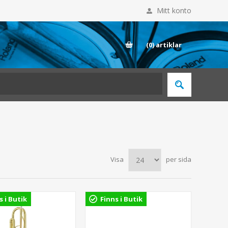
Mitt konto
E
(0)
artiklar
Visa
per sida
s i Butik
Finns i Butik