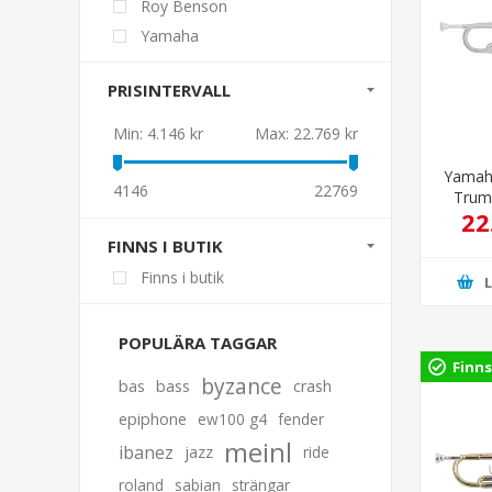
Roy Benson
Yamaha
PRISINTERVALL
Min:
4.146 kr
Max:
22.769 kr
Yamah
4146
22769
Trump
22
FINNS I BUTIK
Finns i butik
POPULÄRA TAGGAR
Finns
byzance
bas
bass
crash
epiphone
ew100 g4
fender
meinl
ibanez
jazz
ride
roland
sabian
strängar