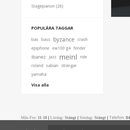
Stagepianon (26)
POPULÄRA TAGGAR
byzance
bas
bass
crash
epiphone
ew100 g4
fender
meinl
ibanez
jazz
ride
roland
sabian
strängar
yamaha
Visa alla
Telefon:
0
Mån-Fre
:
11-18
|
Lördag
: Stängt
|
Söndag
: Stängt
|