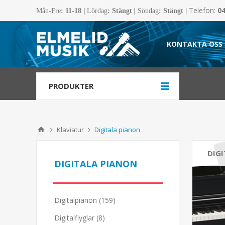
Telefon:
0
Mån-Fre
:
11-18
|
Lördag
: Stängt
|
Söndag
: Stängt
|
KONTAKTA OSS
PRODUKTER
Klaviatur
Digitala pianon
DIG
DIGITALA PIANON
Digitalpianon (159)
Digitalflyglar (8)