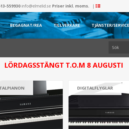
413-559930
info@elmelid.se
Priser inkl. moms.
|
BEGAGNAT/REA
TILLVERKARE
TJÄNSTER/SERVIC
LÖRDAGSSTÄNGT T.O.M 8 AUGUSTI
ITALPIANON
DIGITALFLYGLAR