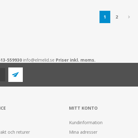
1
2
413-559930
info@elmelid.se
Priser inkl. moms.
ICE
MITT KONTO
Kundinformation
rakt och returer
Mina adresser