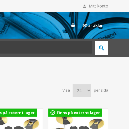
Mitt konto
E
(0)
artiklar
Visa
per sida
s på externt lager
Finns på externt lager