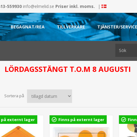
413-559930
info@elmelid.se
Priser inkl. moms.
|
BEGAGNAT/REA
TILLVERKARE
TJÄNSTER/SERVIC
LÖRDAGSSTÄNGT T.O.M 8 AUGUSTI
Sortera på
 på externt lager
Finns på externt lager
Finn