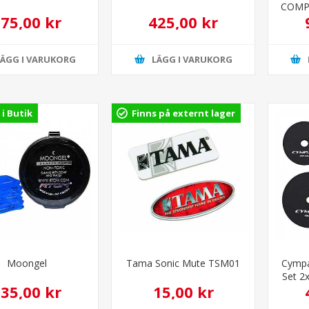
COMP
75,00 kr
425,00 kr
LÄGG I VARUKORG
LÄGG I VARUKORG
 i Butik
Finns på externt lager
Moongel
Tama Sonic Mute TSM01
Cympa
Set 2
35,00 kr
15,00 kr