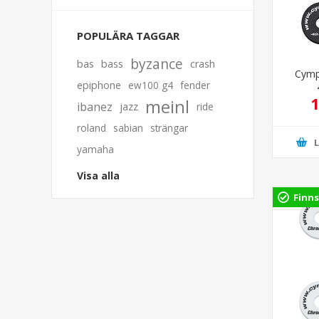
POPULÄRA TAGGAR
byzance
bas
bass
crash
Cymp
epiphone
ew100 g4
fender
1
meinl
ibanez
jazz
ride
roland
sabian
strängar
yamaha
Visa alla
Finns