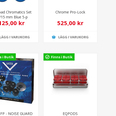
ad Chromatics Set
Chrome Pro-Lock
/15 mm Blue 5-p
125,00 kr
525,00 kr
LÄGG I VARUKORG
LÄGG I VARUKORG
s i Butik
Finns i Butik
FP - NOISE GUARD
EQPODS