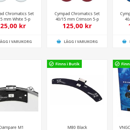
d Chromatics Set
Cympad Chromatics Set
Cymp
15 mm White 5-p
40/15 mm Crimson 5-p
40
25,00 kr
125,00 kr
LÄGG I VARUKORG
LÄGG I VARUKORG
Finns i Butik
Finn
Dämpare M1
M80 Black
VNGC