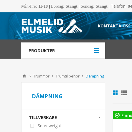
Telefon:
0
Mån-Fre
:
11-18
|
Lördag
: Stängt
|
Söndag
: Stängt
|
KONTAKTA OSS
PRODUKTER
Trummor
Trumtillbehör
Dämpning
DÄMPNING
Finns
TILLVERKARE
Snareweight