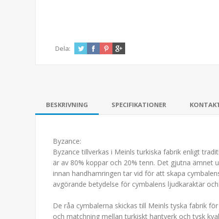
Dela:
BESKRIVNING
SPECIFIKATIONER
KONTAK
Byzance:
Byzance tillverkas i Meinls turkiska fabrik enligt t
är av 80% koppar och 20% tenn. Det gjutna ämnet upp
innan handhamringen tar vid för att skapa cymbalens
avgörande betydelse för cymbalens ljudkaraktär och e
De råa cymbalerna skickas till Meinls tyska fabrik för 
och matchning mellan turkiskt hantverk och tysk kv