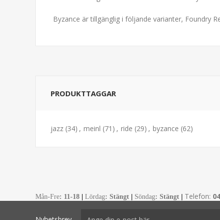
Byzance är tillgänglig i följande varianter, Foundry 
PRODUKTTAGGAR
jazz
(34)
,
meinl
(71)
,
ride
(29)
,
byzance
(62)
Telefon:
0
Mån-Fre
:
11-18
|
Lördag
: Stängt
|
Söndag
: Stängt
|
Nyhetsbrev