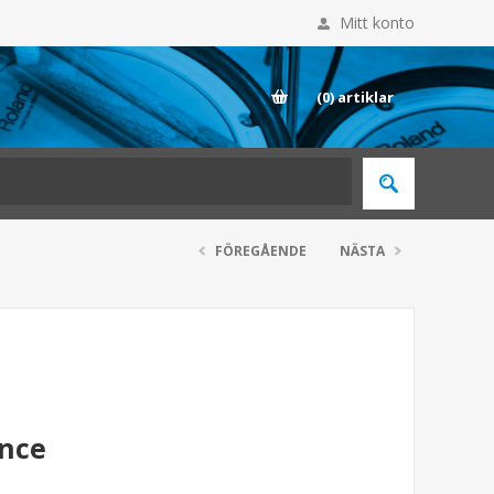
Mitt konto
E
(0)
artiklar
FÖREGÅENDE
NÄSTA
ance