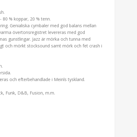
sh.
- 80 % koppar, 20 % tenn.
ing. Genialiska cymbaler med god balans mellan
 varma övertonsregistret levereras med god
rnas gunstlingar. Jazz är mörka och tunna med
igt och mörkt stocksound samt mörk och fet crash i
n.
rsida.
olleras och efterbehandlade i Meinls tyskland.
ock, Funk, D&B, Fusion, m.m.