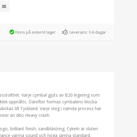
Finns på externt lager
Leverans:
3-6 dagar
kesstolthet. Varje cymbal gjuts av B20 legering som
cklek uppnåtts. Därefter formas cymbalens klocka
ickas till Tyskland. Varje steg i nämda process har
nster än dito Heavy crash.
go, brilliant finish, sandblästring. Cykeln är sluten
 Byzance varma sound och höga jämna standard.