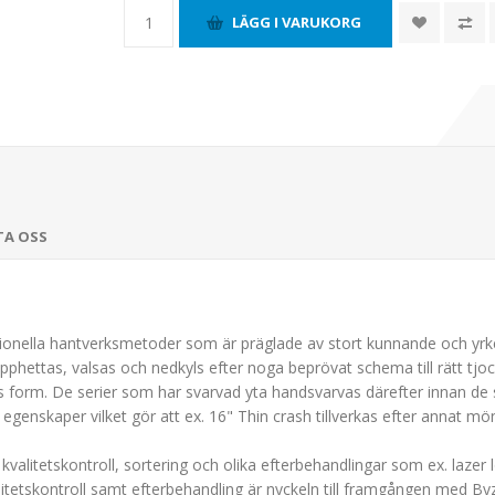
TA OSS
raditionella hantverksmetoder som är präglade av stort kunnande och yr
hettas, valsas och nedkyls efter noga beprövat schema till rätt tjo
 form. De serier som har svarvad yta handsvarvas därefter innan de sk
genskaper vilket gör att ex. 16" Thin crash tillverkas efter annat mö
kvalitetskontroll, sortering och olika efterbehandlingar som ex. lazer lo
alitetskontroll samt efterbehandling är nyckeln till framgången med