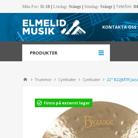
Telefon:
0
Mån-Fre
:
11-18
|
Lördag
: Stängt
|
Söndag
: Stängt
|
KONTAKTA OSS
PRODUKTER
Trummor
Cymbaler
Cymbaler
22" B22JMTR Jaz
Finns på externt lager