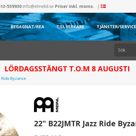
413-559930
info@elmelid.se
Priser inkl. moms.
|
BEGAGNAT/REA
TILLVERKARE
TJÄNSTER/SERVIC
LÖRDAGSSTÄNGT T.O.M 8 AUGUSTI
z Ride Byzance
22" B22JMTR Jazz Ride Byz