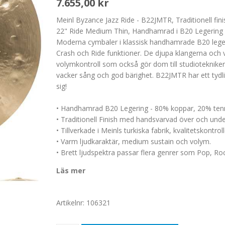
7.655,00 kr
Meinl Byzance Jazz Ride - B22JMTR, Traditionell fini
22" Ride Medium Thin, Handhamrad i B20 Legering 
Moderna cymbaler i klassisk handhamrade B20 leger
Crash och Ride funktioner. De djupa klangerna och
volymkontroll som också gör dom till studioteknike
vacker sång och god bärighet. B22JMTR har ett tydl
sig!
• Handhamrad B20 Legering - 80% koppar, 20% ten
• Traditionell Finish med handsvarvad över och unde
• Tillverkade i Meinls turkiska fabrik, kvalitetskontr
• Varm ljudkaraktär, medium sustain och volym.
• Brett ljudspektra passar flera genrer som Pop, R
Läs mer
Artikelnr:
106321