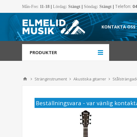
Telefon:
0
Mån-Fre
:
11-18
|
Lördag
: Stängt
|
Söndag
: Stängt
|
KONTAKTA OSS
PRODUKTER
Stränginstrument
Akustiska gitarrer
Stålsträngade
Beställningsvara - var vänlig kontakta