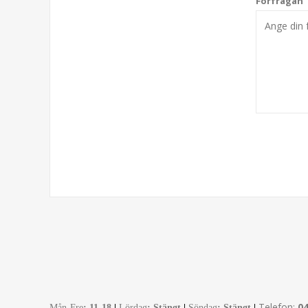
Förfrågan
Telefon:
0
Mån-Fre
:
11-18
|
Lördag
: Stängt
|
Söndag
: Stängt
|