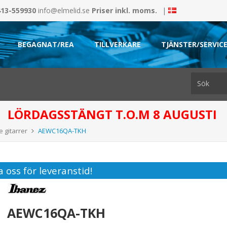
413-559930
info@elmelid.se
Priser inkl. moms.
|
BEGAGNAT/REA
TILLVERKARE
TJÄNSTER/SERVIC
LÖRDAGSSTÄNGT T.O.M 8 AUGUSTI
 gitarrer
AEWC16QA-TKH
 oss för leveranstid!
AEWC16QA-TKH