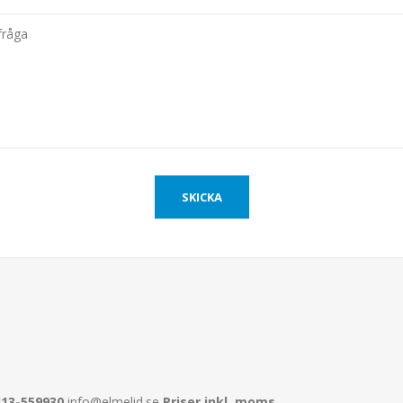
413-559930
info@elmelid.se
Priser inkl. moms.