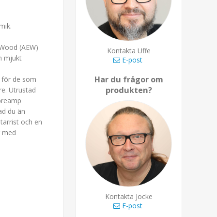
mik.
c Wood (AEW)
Kontakta Uffe
n mjukt
E-post
Har du frågor om
kt för de som
produkten?
are. Utrustad
 preamp
ad du än
tarrist och en
er med
Kontakta Jocke
E-post