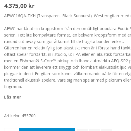
4.375,00 kr
AEWC16QA-TKH (Transparent Black Sunburst). Westerngitarr med 
AEWC har lånat sin kroppsform från den omåttligt populära Exoti
serien, i ett lite kompaktare format, en bekväm kroppsform med e
rundad cut-away som gör åtkomst till de högsta banden enkelt.
Gitarren har en relativ fyllig ton akustiskt men är i första hand tän
oftast spelar förstärkt, in i studio, ut i PA eller en akustisk förstärk
med en Fishman® S-Core™ pickup och Ibanez utmärkta AEQ-SP2
kommer den att leverera ett snyggt och formbart elakustiskt ljud v
pluggar in den i. En gitarr som känns välkommande både för en elgi
traditionell akustisk spelare, vare sig man spelar med plektrum ell
fingrarna.
Läs mer
Artikelnr:
455700