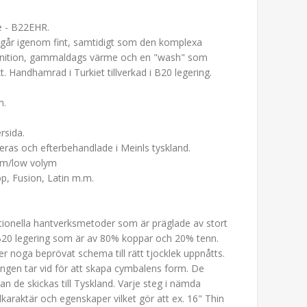
e - B22EHR.
går igenom fint, samtidigt som den komplexa
definition, gammaldags värme och en "wash" som
. Handhamrad i Turkiet tillverkad i B20 legering.
n.
rsida.
olleras och efterbehandlade i Meinls tyskland.
um/low volym
op, Fusion, Latin m.m.
aditionella hantverksmetoder som är präglade av stort
 B20 legering som är av 80% koppar och 20% tenn.
r noga beprövat schema till rätt tjocklek uppnåtts.
gen tar vid för att skapa cymbalens form. De
n de skickas till Tyskland. Varje steg i nämda
araktär och egenskaper vilket gör att ex. 16" Thin