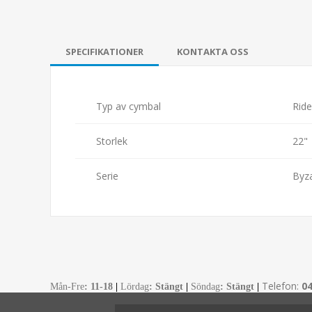
SPECIFIKATIONER
KONTAKTA OSS
Typ av cymbal
Ride
Storlek
22"
Serie
Byza
Telefon:
0
Mån-Fre
:
11-18
|
Lördag
: Stängt
|
Söndag
: Stängt
|