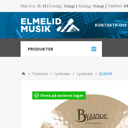
Telefon:
0
Mån-Fre
:
11-18
|
Lördag
: Stängt
|
Söndag
: Stängt
|
KONTAKTA OSS
PRODUKTER
Trummor
Cymbaler
Cymbaler
B22EHR
Finns på externt lager