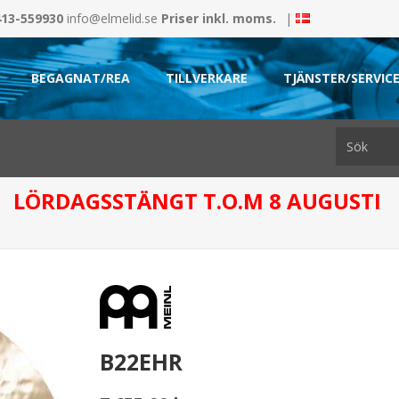
413-559930
info@elmelid.se
Priser inkl. moms.
|
BEGAGNAT/REA
TILLVERKARE
TJÄNSTER/SERVIC
LÖRDAGSSTÄNGT T.O.M 8 AUGUSTI
B22EHR