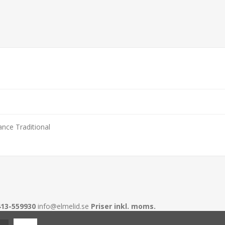
nce Traditional
413-559930
info@elmelid.se
Priser inkl. moms.