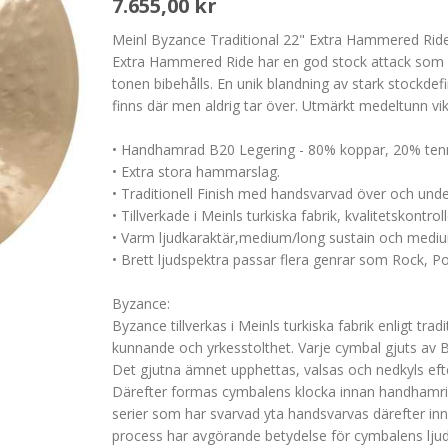
7.655,00 kr
Meinl Byzance Traditional 22" Extra Hammered Rid
Extra Hammered Ride har en god stock attack som 
tonen bibehålls. En unik blandning av stark stock
finns där men aldrig tar över. Utmärkt medeltunn vikt
• Handhamrad B20 Legering - 80% koppar, 20% ten
• Extra stora hammarslag.
• Traditionell Finish med handsvarvad över och unde
• Tillverkade i Meinls turkiska fabrik, kvalitetskontr
• Varm ljudkaraktär,medium/long sustain och medi
• Brett ljudspektra passar flera genrar som Rock, P
Byzance:
Byzance tillverkas i Meinls turkiska fabrik enligt tr
kunnande och yrkesstolthet. Varje cymbal gjuts av
Det gjutna ämnet upphettas, valsas och nedkyls efte
Därefter formas cymbalens klocka innan handhamrin
serier som har svarvad yta handsvarvas därefter inna
process har avgörande betydelse för cymbalens ljudk