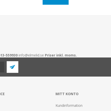
413-559930
info@elmelid.se
Priser inkl. moms.
ICE
MITT KONTO
Kundinformation