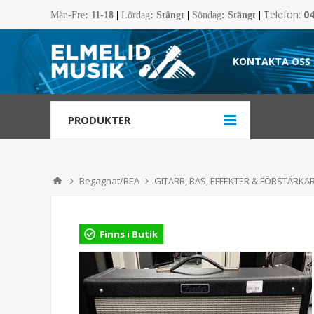
Telefon:
0
Mån-Fre
:
11-18
|
Lördag
: Stängt
|
Söndag
: Stängt
|
KONTAKTA OSS
PRODUKTER
Begagnat/REA
GITARR, BAS, EFFEKTER & FÖRSTÄRKA
Finns i Butik