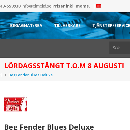
413-559930
info@elmelid.se
Priser inkl. moms.
|
BEGAGNAT/REA
TILLVERKARE
TJÄNSTER/SERVIC
LÖRDAGSSTÄNGT T.O.M 8 AUGUSTI
RE
Beg Fender Blues Deluxe
Beg Fender Blues Deluxe