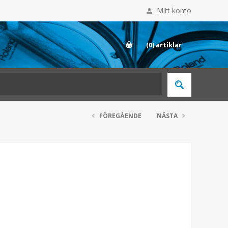
Mitt konto
E
(0)
artiklar
FÖREGÅENDE
NÄSTA