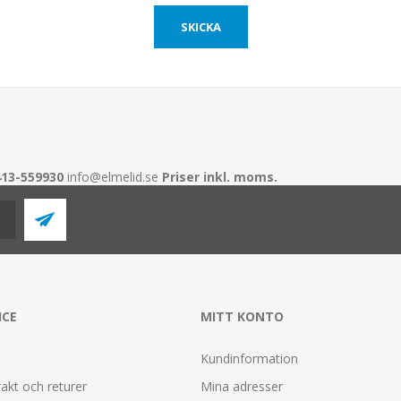
413-559930
info@elmelid.se
Priser inkl. moms.
ICE
MITT KONTO
Kundinformation
rakt och returer
Mina adresser