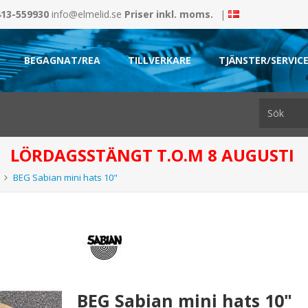
413-559930
info@elmelid.se
Priser inkl. moms.
|
BEGAGNAT/REA
TILLVERKARE
TJÄNSTER/SERVIC
LÖRDAGSSTÄNGT T.O.M 8 AUGUSTI
BEG Sabian mini hats 10"
BEG Sabian mini hats 10"