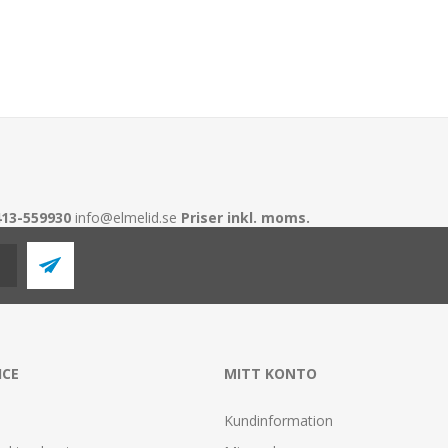
413-559930
info@elmelid.se
Priser inkl. moms.
ICE
MITT KONTO
Kundinformation