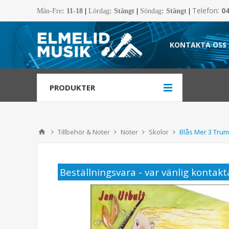
Telefon:
0
Mån-Fre
:
11-18
|
Lördag
: Stängt
|
Söndag
: Stängt
|
KONTAKTA OSS
PRODUKTER
Tillbehör & Noter
Noter
Skolor
Blås Mer 3 Trum
Beställningsvara - var vänlig kontakta