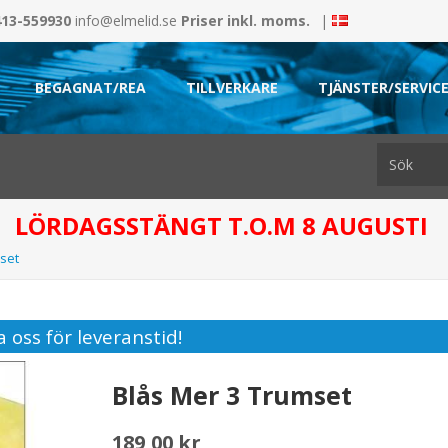
413-559930
info@elmelid.se
Priser inkl. moms.
|
BEGAGNAT/REA
TILLVERKARE
TJÄNSTER/SERVIC
LÖRDAGSSTÄNGT T.O.M 8 AUGUSTI
set
 oss för leveranstid!
Blås Mer 3 Trumset
189,00 kr