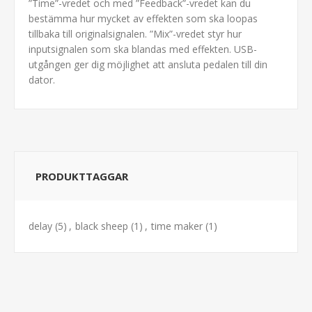
”Time”-vredet och med ”Feedback”-vredet kan du
bestämma hur mycket av effekten som ska loopas
tillbaka till originalsignalen. ”Mix”-vredet styr hur
inputsignalen som ska blandas med effekten. USB-
utgången ger dig möjlighet att ansluta pedalen till din
dator.
PRODUKTTAGGAR
delay
(5)
,
black sheep
(1)
,
time maker
(1)