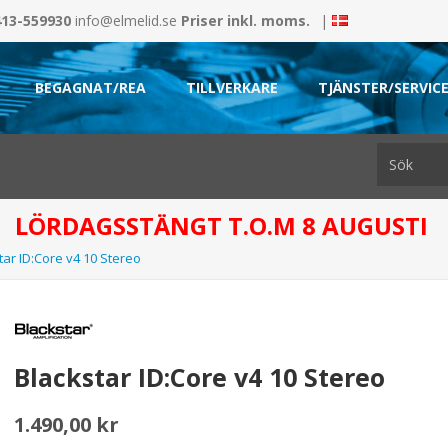
413-559930
info@elmelid.se
Priser inkl. moms.
|
BEGAGNAT/REA
TILLVERKARE
TJÄNSTER/SERVIC
LÖRDAGSSTÄNGT T.O.M 8 AUGUSTI
tar ID:Core v4 10 Stereo
Blackstar ID:Core v4 10 Stereo
1.490,00 kr