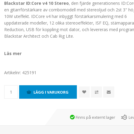
Blackstar ID:Core v4 10 Stereo
, den fjärde generationens ID:Cor
en gitarrförstärkare av combomodell med stereoljud och 2st 3" hö
10W uteffekt. IDCore v4 har inbyggt förstärkarsimulering med 6
uppdaterade modeller, 12 olika stereoeffekter, ISF EQ, stämappar
Reduction, USB för koppling mot dator, och levereras med progr
Blackstar Architect och Cab Rig Lite.
Läs mer
Artikelnr:
425191
Finns på externt lager
Le