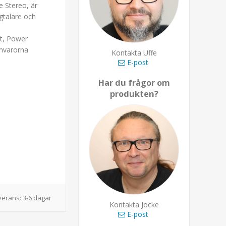
e Stereo, är
gtalare och
at, Power
amvarorna
Kontakta Uffe
E-post
Har du frågor om
produkten?
verans:
3-6 dagar
Kontakta Jocke
E-post