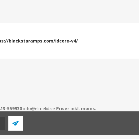
ps://blackstaramps.com/idcore-v4/
413-559930
info@elmelid.se
Priser inkl. moms.