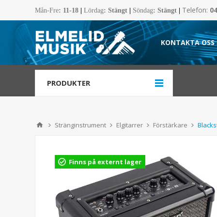
Telefon:
0
Mån-Fre
:
11-18
|
Lördag
: Stängt
|
Söndag
: Stängt
|
KONTAKTA OSS
PRODUKTER
Stränginstrument
Elgitarrer
Förstärkare
Blacks
Finns på externt lager