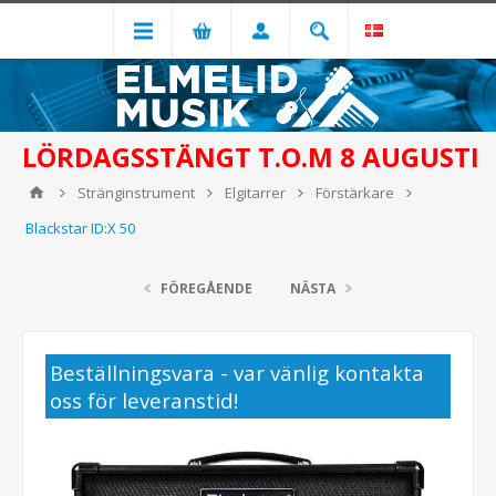
LÖRDAGSSTÄNGT T.O.M 8 AUGUSTI
Stränginstrument
Elgitarrer
Förstärkare
Blackstar ID:X 50
FÖREGÅENDE
NÄSTA
Beställningsvara - var vänlig kontakta
oss för leveranstid!