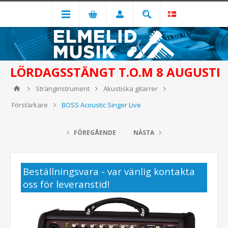
LÖRDAGSSTÄNGT T.O.M 8 AUGUSTI
Stränginstrument
Akustiska gitarrer
Förstärkare
BOSS Acoustic Singer Live
FÖREGÅENDE
NÄSTA
Beställningsvara - var vänlig kontakta
oss för leveranstid!