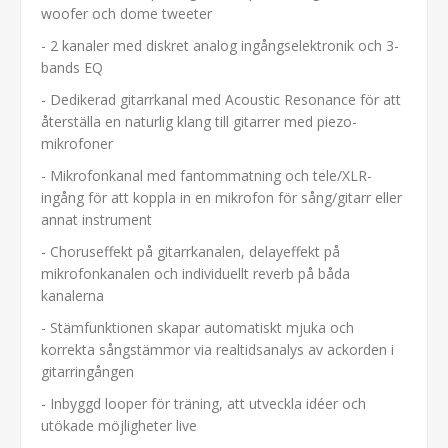
woofer och dome tweeter
- 2 kanaler med diskret analog ingångselektronik och 3-
bands EQ
- Dedikerad gitarrkanal med Acoustic Resonance för att
återställa en naturlig klang till gitarrer med piezo-
mikrofoner
- Mikrofonkanal med fantommatning och tele/XLR-
ingång för att koppla in en mikrofon för sång/gitarr eller
annat instrument
- Choruseffekt på gitarrkanalen, delayeffekt på
mikrofonkanalen och individuellt reverb på båda
kanalerna
- Stämfunktionen skapar automatiskt mjuka och
korrekta sångstämmor via realtidsanalys av ackorden i
gitarringången
- Inbyggd looper för träning, att utveckla idéer och
utökade möjligheter live