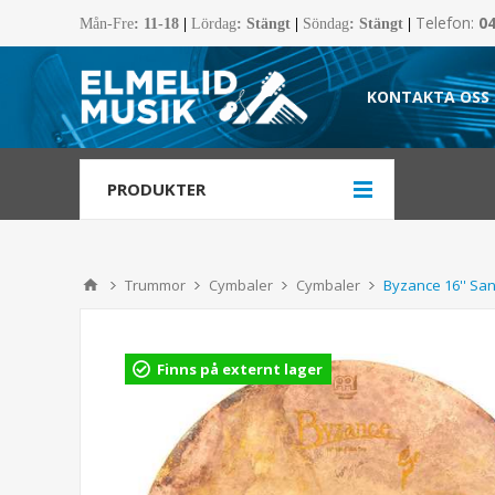
Telefon:
0
Mån-Fre
:
11-18
|
Lördag
: Stängt
|
Söndag
: Stängt
|
KONTAKTA OSS
PRODUKTER
Trummor
Cymbaler
Cymbaler
Byzance 16'' San
Finns på externt lager