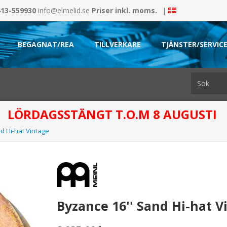
413-559930
info@elmelid.se
Priser inkl. moms.
|
BEGAGNAT/REA
TILLVERKARE
TJÄNSTER/SERVIC
LÖRDAGSSTÄNGT T.O.M 8 AUGUSTI
d Hi-hat Vintage
Byzance 16'' Sand Hi-hat V