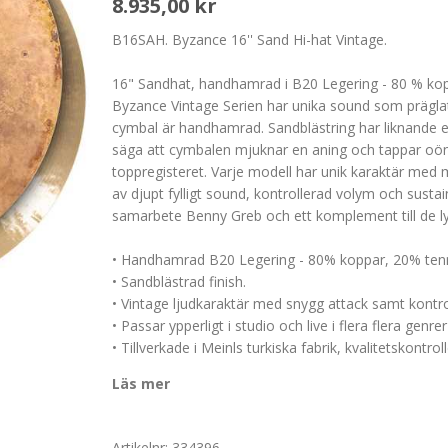
8.935,00 kr
B16SAH. Byzance 16'' Sand Hi-hat Vintage.
16" Sandhat, handhamrad i B20 Legering - 80 % kopp
Byzance Vintage Serien har unika sound som prägla
cymbal är handhamrad. Sandblästring har liknande ef
säga att cymbalen mjuknar en aning och tappar oön
toppregisteret. Varje modell har unik karaktär med
av djupt fylligt sound, kontrollerad volym och sust
samarbete Benny Greb och ett komplement till de
• Handhamrad B20 Legering - 80% koppar, 20% ten
• Sandblästrad finish.
• Vintage ljudkaraktär med snygg attack samt kontro
• Passar ypperligt i studio och live i flera flera gen
• Tillverkade i Meinls turkiska fabrik, kvalitetskontro
Läs mer
Artikelnr:
334396