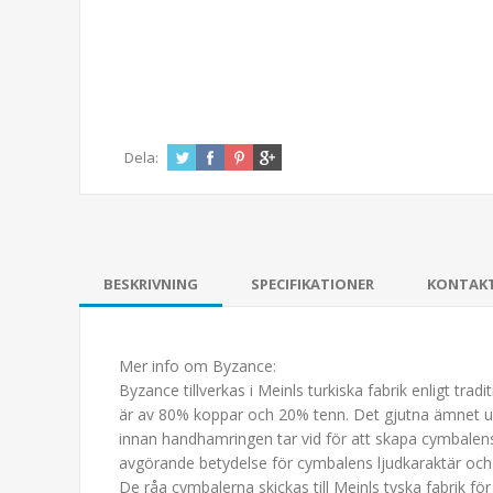
Dela:
BESKRIVNING
SPECIFIKATIONER
KONTAK
Mer info om Byzance:
Byzance tillverkas i Meinls turkiska fabrik enligt t
är av 80% koppar och 20% tenn. Det gjutna ämnet upp
innan handhamringen tar vid för att skapa cymbalens
avgörande betydelse för cymbalens ljudkaraktär och e
De råa cymbalerna skickas till Meinls tyska fabrik för 