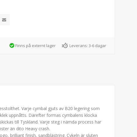
Finns på externt lager
Leverans:
3-6 dagar
kesstolthet. Varje cymbal gjuts av B20 legering som
cklek uppnåtts. Därefter formas cymbalens klocka
ickas till Tyskland. Varje steg i nämda process har
nster än dito Heavy crash.
go, brilliant finish, sandblästring. Cykeln är sluten