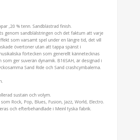
ar ,20 % tenn. Sandblästrad finish.
ts genom sandblälstringen och det faktum att varje
fekt som varsamt spel under en längre tid, det vill
skade övertoner utan att tappa spänst i
 musikaliska förtecken som generellt kännetecknas
ain som ger suverän dynamik. B16SAH, är designad i
 lyckosamma Sand Ride och Sand crashcymbalerna.
n.
llerad sustain och volym.
rer som Rock, Pop, Blues, Fusion, Jazz, World, Electro.
lleras och efterbehandlade i Meinl tyska fabrik.