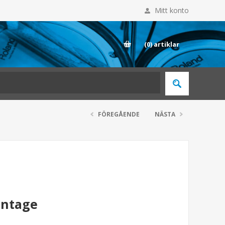
Mitt konto
E
(0)
artiklar
FÖREGÅENDE
NÄSTA
intage