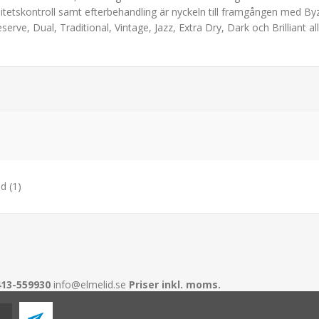
alitetskontroll samt efterbehandling är nyckeln till framgången med
Reserve, Dual, Traditional, Vintage, Jazz, Extra Dry, Dark och Brillian
nd
(1)
413-559930
info@elmelid.se
Priser inkl. moms.