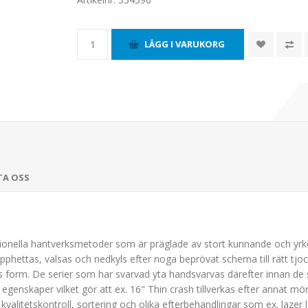
TA OSS
raditionella hantverksmetoder som är präglade av stort kunnande och yr
hettas, valsas och nedkyls efter noga beprövat schema till rätt tjo
 form. De serier som har svarvad yta handsvarvas därefter innan de sk
genskaper vilket gör att ex. 16" Thin crash tillverkas efter annat mö
kvalitetskontroll, sortering och olika efterbehandlingar som ex. lazer lo