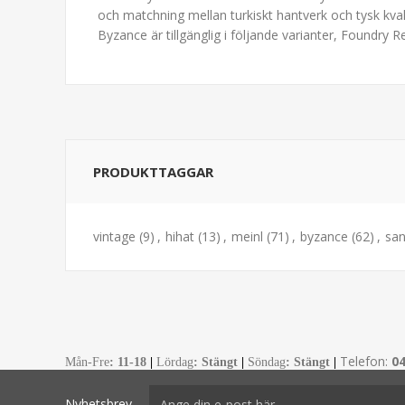
och matchning mellan turkiskt hantverk och tysk kv
Byzance är tillgänglig i följande varianter, Foundry 
PRODUKTTAGGAR
vintage
(9)
,
hihat
(13)
,
meinl
(71)
,
byzance
(62)
,
sa
Telefon:
0
Mån-Fre
:
11-18
|
Lördag
: Stängt
|
Söndag
: Stängt
|
Nyhetsbrev