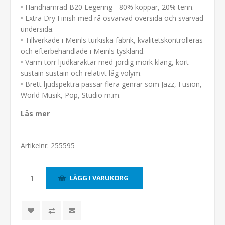
• Handhamrad B20 Legering - 80% koppar, 20% tenn.
• Extra Dry Finish med rå osvarvad översida och svarvad
undersida.
• Tillverkade i Meinls turkiska fabrik, kvalitetskontrolleras
och efterbehandlade i Meinls tyskland.
• Varm torr ljudkaraktär med jordig mörk klang, kort
sustain sustain och relativt låg volym.
• Brett ljudspektra passar flera genrar som Jazz, Fusion,
World Musik, Pop, Studio m.m.
Läs mer
Artikelnr:
255595