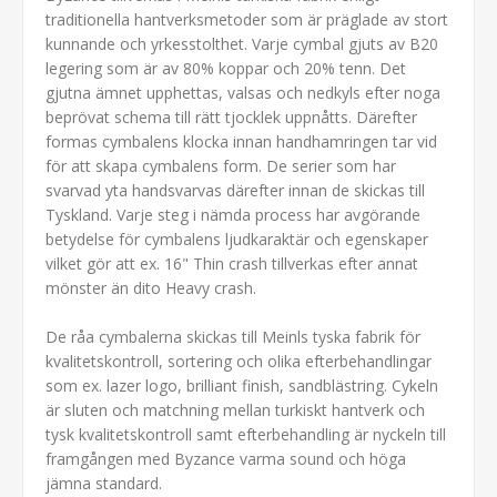
traditionella hantverksmetoder som är präglade av stort
kunnande och yrkesstolthet. Varje cymbal gjuts av B20
legering som är av 80% koppar och 20% tenn. Det
gjutna ämnet upphettas, valsas och nedkyls efter noga
beprövat schema till rätt tjocklek uppnåtts. Därefter
formas cymbalens klocka innan handhamringen tar vid
för att skapa cymbalens form. De serier som har
svarvad yta handsvarvas därefter innan de skickas till
Tyskland. Varje steg i nämda process har avgörande
betydelse för cymbalens ljudkaraktär och egenskaper
vilket gör att ex. 16" Thin crash tillverkas efter annat
mönster än dito Heavy crash.
De råa cymbalerna skickas till Meinls tyska fabrik för
kvalitetskontroll, sortering och olika efterbehandlingar
som ex. lazer logo, brilliant finish, sandblästring. Cykeln
är sluten och matchning mellan turkiskt hantverk och
tysk kvalitetskontroll samt efterbehandling är nyckeln till
framgången med Byzance varma sound och höga
jämna standard.