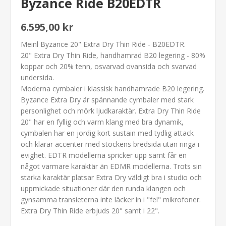
Byzance Ride B20EDTR
6.595,00 kr
Meinl Byzance 20" Extra Dry Thin Ride - B20EDTR.
20" Extra Dry Thin Ride, handhamrad B20 legering - 80%
koppar och 20% tenn, osvarvad ovansida och svarvad
undersida.
Moderna cymbaler i klassisk handhamrade B20 legering.
Byzance Extra Dry är spännande cymbaler med stark
personlighet och mörk ljudkaraktär. Extra Dry Thin Ride
20" har en fyllig och varm klang med bra dynamik,
cymbalen har en jordig kort sustain med tydlig attack
och klarar accenter med stockens bredsida utan ringa i
evighet. EDTR modellerna spricker upp samt får en
något varmare karaktär än EDMR modellerna. Trots sin
starka karaktär platsar Extra Dry väldigt bra i studio och
uppmickade situationer där den runda klangen och
gynsamma transieterna inte läcker in i "fel" mikrofoner.
Extra Dry Thin Ride erbjuds 20" samt i 22".