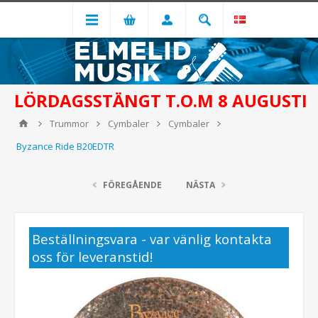
LÖRDAGSSTÄNGT T.O.M 8 AUGUSTI
Trummor
Cymbaler
Cymbaler
Byzance Ride B20EDTR
FÖREGÅENDE
NÄSTA
Beställningsvara - var vänlig kontakta
oss för leveranstid!