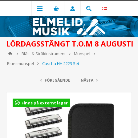
LÖRDAGSSTÄNGT T.O.M 8 AUGUSTI
Blås- & Stråkinstrument
Munspel
Bluesmunspel
Cascha HH 2223 Set
FÖREGÅENDE
NÄSTA
Finns på externt lager