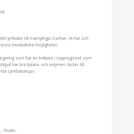
RB.
ektcymbaler till matnyttiga crashar, Hi-hat och
stora musikaliska möjligheter.
gering som har en brillians i toppregistret som
ashljud har bra balans och volymen räcker till.
flesta cymbalsetups.
, Studio.