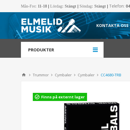
Telefon:
0
Mån-Fre
:
11-18
|
Lördag
: Stängt
|
Söndag
: Stängt
|
KONTAKTA OSS
PRODUKTER
Trummor
Cymbaler
Cymbaler
CC4680-TRB
Finns på externt lager