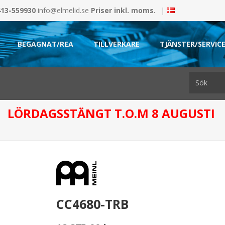
413-559930
info@elmelid.se
Priser inkl. moms.
|
BEGAGNAT/REA
TILLVERKARE
TJÄNSTER/SERVIC
LÖRDAGSSTÄNGT T.O.M 8 AUGUSTI
CC4680-TRB