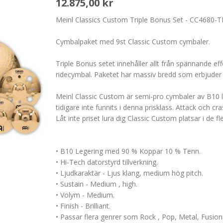
12.875,00 kr
Meinl Classics Custom Triple Bonus Set - CC4680-T
Cymbalpaket med 9st Classic Custom cymbaler.
Triple Bonus setet innehåller allt från spännande eff
ridecymbal. Paketet har massiv bredd som erbjuder 
Meinl Classic Custom är semi-pro cymbaler av B10 le
tidigare inte funnits i denna prisklass. Attack och cr
Låt inte priset lura dig Classic Custom platsar i de 
• B10 Legering med 90 % Koppar 10 % Tenn.
• Hi-Tech datorstyrd tillverkning.
• Ljudkaraktär - Ljus klang, medium hög pitch.
• Sustain - Medium , high.
• Volym - Medium.
• Finish - Brilliant.
• Passar flera genrer som Rock , Pop, Metal, Fusion 