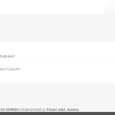
balpaket
ssics Custom
413-559930
info@elmelid.se
Priser inkl. moms.