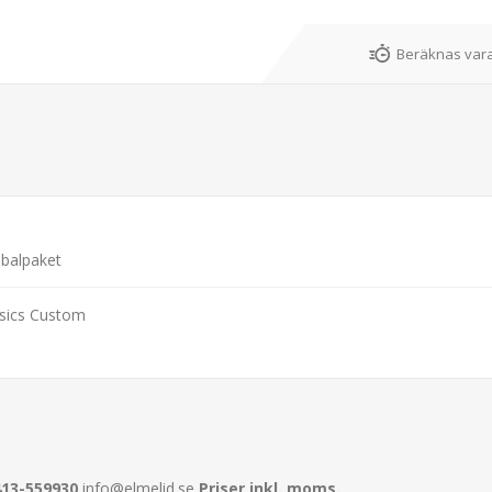
Beräknas vara
balpaket
ssics Custom
413-559930
info@elmelid.se
Priser inkl. moms.