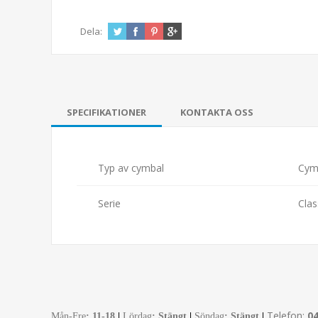
Dela:
SPECIFIKATIONER
KONTAKTA OSS
Typ av cymbal
Cym
Serie
Cla
Telefon:
0
Mån-Fre
:
11-18
|
Lördag
: Stängt
|
Söndag
: Stängt
|