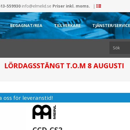
413-559930
info@elmelid.se
Priser inkl. moms.
|
BEGAGNAT/REA
TILLVERKARE
TJÄNSTER/SERVIC
LÖRDAGSSTÄNGT T.O.M 8 AUGUSTI
 oss för leveranstid!
CCD-CS2