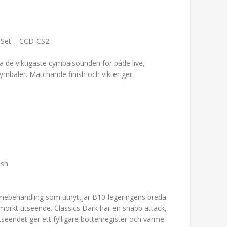
 Set – CCD-CS2.
a de viktigaste cymbalsounden för både live,
ymbaler. Matchande finish och vikter ger
ash
ärmebehandling som utnyttjar B10-legeringens breda
mörkt utseende. Classics Dark har en snabb attack,
tseendet ger ett fylligare bottenregister och värme