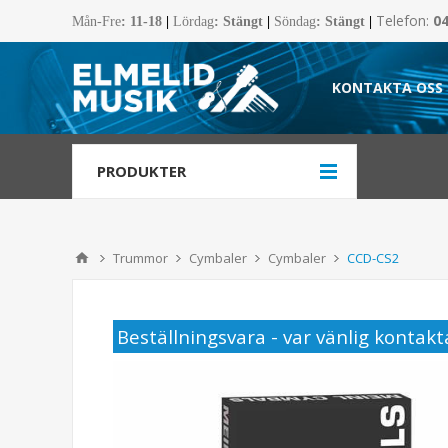
Telefon:
0
Mån-Fre
:
11-18
|
Lördag
: Stängt
|
Söndag
: Stängt
|
KONTAKTA OSS
PRODUKTER
Trummor
Cymbaler
Cymbaler
CCD-CS2
Beställningsvara - var vänlig kontakta