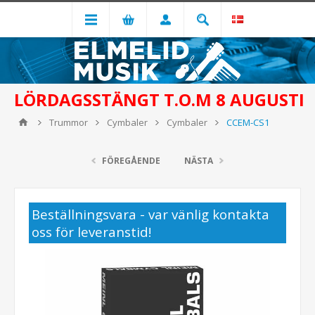
LÖRDAGSSTÄNGT T.O.M 8 AUGUSTI
Trummor
Cymbaler
Cymbaler
CCEM-CS1
FÖREGÅENDE
NÄSTA
Beställningsvara - var vänlig kontakta
oss för leveranstid!