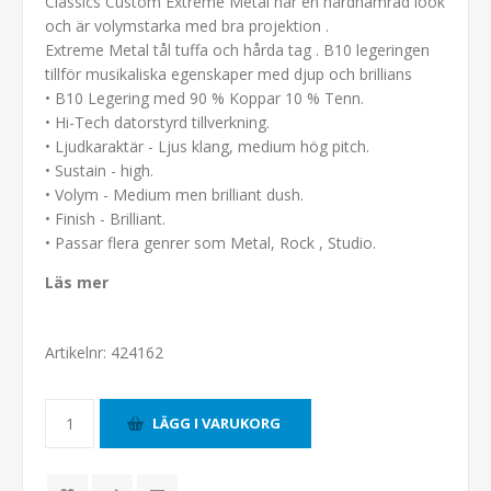
Classics Custom Extreme Metal har en hårdhamrad look
och är volymstarka med bra projektion .
Extreme Metal tål tuffa och hårda tag . B10 legeringen
tillför musikaliska egenskaper med djup och brillians
• B10 Legering med 90 % Koppar 10 % Tenn.
• Hi-Tech datorstyrd tillverkning.
• Ljudkaraktär - Ljus klang, medium hög pitch.
• Sustain - high.
• Volym - Medium men brilliant dush.
• Finish - Brilliant.
• Passar flera genrer som Metal, Rock , Studio.
Läs mer
Artikelnr:
424162