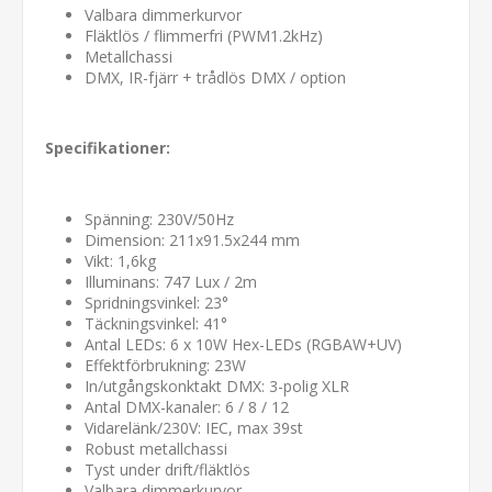
Valbara dimmerkurvor
Fläktlös / flimmerfri (PWM1.2kHz)
Metallchassi
DMX, IR-fjärr + trådlös DMX / option
Specifikationer:
Spänning: 230V/50Hz
Dimension: 211x91.5x244 mm
Vikt: 1,6kg
Illuminans: 747 Lux / 2m
Spridningsvinkel: 23°
Täckningsvinkel: 41°
Antal LEDs: 6 x 10W Hex-LEDs (RGBAW+UV)
Effektförbrukning: 23W
In/utgångskonktakt DMX: 3-polig XLR
Antal DMX-kanaler: 6 / 8 / 12
Vidarelänk/230V: IEC, max 39st
Robust metallchassi
Tyst under drift/fläktlös
Valbara dimmerkurvor