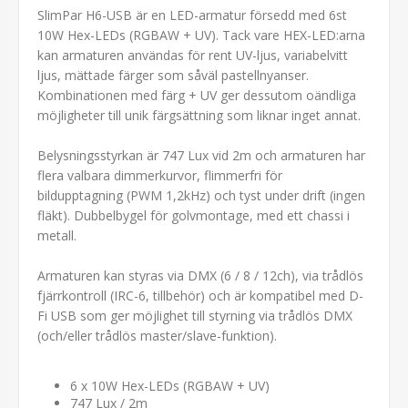
SlimPar H6-USB är en LED-armatur försedd med 6st
10W Hex-LEDs (RGBAW + UV). Tack vare HEX-LED:arna
kan armaturen användas för rent UV-ljus, variabelvitt
ljus, mättade färger som såväl pastellnyanser.
Kombinationen med färg + UV ger dessutom oändliga
möjligheter till unik färgsättning som liknar inget annat.
Belysningsstyrkan är 747 Lux vid 2m och armaturen har
flera valbara dimmerkurvor, flimmerfri för
bildupptagning (PWM 1,2kHz) och tyst under drift (ingen
fläkt). Dubbelbygel för golvmontage, med ett chassi i
metall.
Armaturen kan styras via DMX (6 / 8 / 12ch), via trådlös
fjärrkontroll (IRC-6, tillbehör) och är kompatibel med D-
Fi USB som ger möjlighet till styrning via trådlös DMX
(och/eller trådlös master/slave-funktion).
6 x 10W Hex-LEDs (RGBAW + UV)
747 Lux / 2m