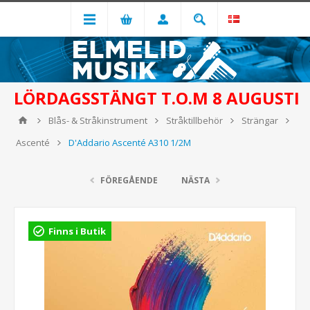
LÖRDAGSSTÄNGT T.O.M 8 AUGUSTI
Blås- & Stråkinstrument
Stråktillbehör
Strängar
Ascenté
D'Addario Ascenté A310 1/2M
FÖREGÅENDE
NÄSTA
Finns i Butik