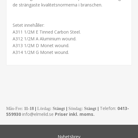
de strängaste kvalitetsnormerna i branschen.
Setet innehåller:
A311 1/2M E Tinned Carbon Steel.
A312 1/2M A Aluminium wound.
A313 1/2M D Monet wound.
A314 1/2M G Monet wound.
Telefon:
0413-
Mån-Fre
:
11-18
|
Lördag
: Stängt
|
Söndag
: Stängt
|
559930
info@elmelid.se
Priser inkl. moms.
Nyhetsbrev