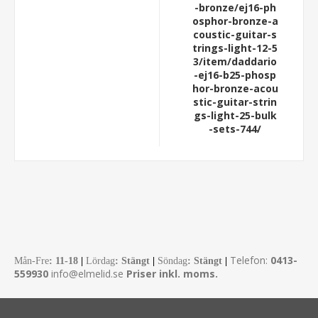
-bronze/ej16-ph
osphor-bronze-a
coustic-guitar-s
trings-light-12-5
3/item/daddario
-ej16-b25-phosp
hor-bronze-acou
stic-guitar-strin
gs-light-25-bulk
-sets-744/
Telefon:
0413-
Mån-Fre
:
11-18
|
Lördag
: Stängt
|
Söndag
: Stängt
|
559930
info@elmelid.se
Priser inkl. moms.