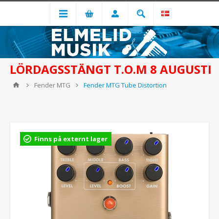
LÖRDAGSSTÄNGT T.O.M 8 AUGUSTI
Fender MTG
Fender MTG Tube Distortion
Finns på externt lager