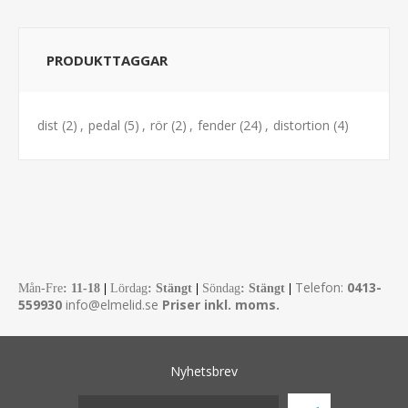
PRODUKTTAGGAR
dist
(2)
,
pedal
(5)
,
rör
(2)
,
fender
(24)
,
distortion
(4)
Telefon:
0413-
Mån-Fre
:
11-18
|
Lördag
: Stängt
|
Söndag
: Stängt
|
559930
info@elmelid.se
Priser inkl. moms.
Nyhetsbrev