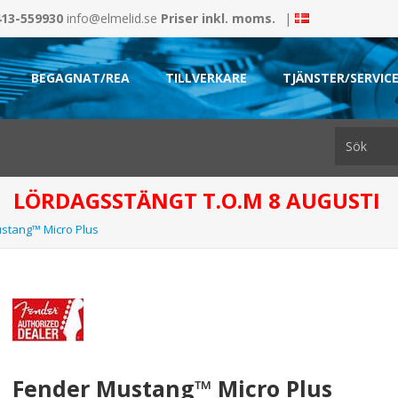
413-559930
info@elmelid.se
Priser inkl. moms.
|
BEGAGNAT/REA
TILLVERKARE
TJÄNSTER/SERVIC
LÖRDAGSSTÄNGT T.O.M 8 AUGUSTI
stang™ Micro Plus
Fender Mustang™ Micro Plus