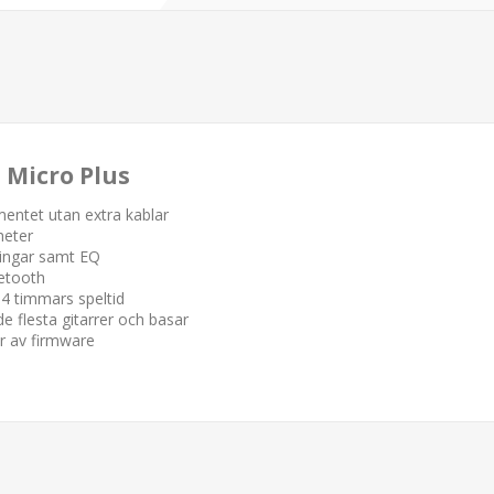
Micro Plus
mentet utan extra kablar
heter
ningar samt EQ
uetooth
 4 timmars speltid
e flesta gitarrer och basar
r av firmware