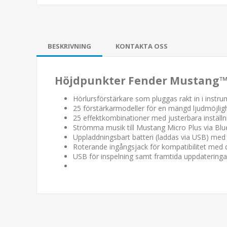
BESKRIVNING
KONTAKTA OSS
Höjdpunkter Fender Mustang™ 
Hörlursförstärkare som pluggas rakt in i instru
25 förstärkarmodeller för en mängd ljudmöjlig
25 effektkombinationer med justerbara inställ
Strömma musik till Mustang Micro Plus via Bl
Uppladdningsbart batteri (laddas via USB) med
Roterande ingångsjack för kompatibilitet med d
USB för inspelning samt framtida uppdateringa