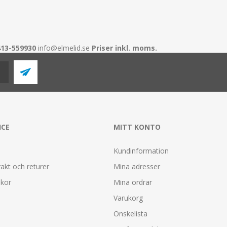
413-559930
info@elmelid.se
Priser inkl. moms.
ICE
MITT KONTO
Kundinformation
rakt och returer
Mina adresser
lkor
Mina ordrar
Varukorg
Önskelista