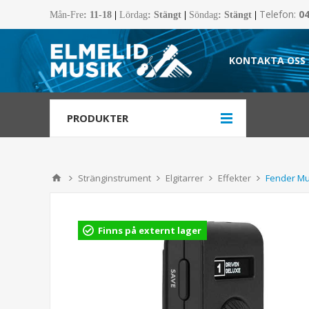
Telefon:
0
Mån-Fre
:
11-18
|
Lördag
: Stängt
|
Söndag
: Stängt
|
KONTAKTA OSS
PRODUKTER
Stränginstrument
Elgitarrer
Effekter
Fender Mu
Finns på externt lager