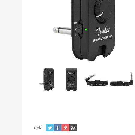
Dela: