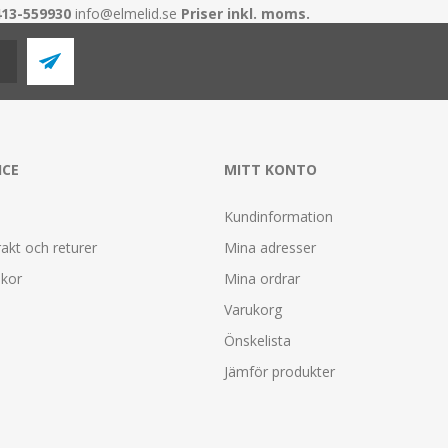
413-559930
info@elmelid.se
Priser inkl. moms.
ICE
MITT KONTO
Kundinformation
rakt och returer
Mina adresser
lkor
Mina ordrar
Varukorg
Önskelista
Jämför produkter