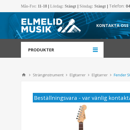
Telefon:
0
Mån-Fre
:
11-18
|
Lördag
: Stängt
|
Söndag
: Stängt
|
KONTAKTA OSS
PRODUKTER
Stränginstrument
Elgitarrer
Elgitarrer
Fender S
Beställningsvara - var vänlig kontakta