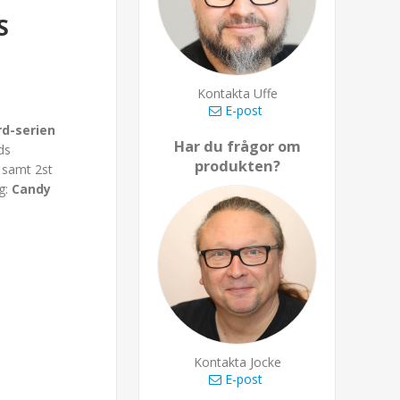
S
Kontakta Uffe
E-post
rd-serien
Har du frågor om
ds
produkten?
 samt 2st
g:
Candy
Kontakta Jocke
E-post