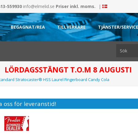
413-559930
info@elmelid.se
Priser inkl. moms.
|
BEGAGNAT/REA
TILLVERKARE
TJÄNSTER/SERVIC
LÖRDAGSSTÄNGT T.O.M 8 AUGUSTI
tandard Stratocaster® HSS Laurel Fingerboard Candy Cola
 oss för leveranstid!