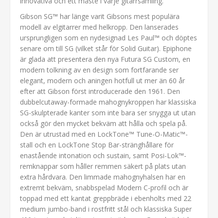
innovativa och ett måste i varje gitarrsamling.
Gibson SG™ har länge varit Gibsons mest populära
modell av elgitarrer med helkropp. Den lanserades
ursprungligen som en nydesignad Les Paul™ och döptes
senare om till SG (vilket står för Solid Guitar). Epiphone
är glada att presentera den nya Futura SG Custom, en
modern tolkning av en design som fortfarande ser
elegant, modern och aningen hotfull ut mer än 60 år
efter att Gibson först introducerade den 1961. Den
dubbelcutaway-formade mahognykroppen har klassiska
SG-skulpterade kanter som inte bara ser snygga ut utan
också gör den mycket bekväm att hålla och spela på.
Den är utrustad med en LockTone™ Tune-O-Matic™-
stall och en LockTone Stop Bar-stränghållare för
enastående intonation och sustain, samt Posi-Lok™-
remknappar som håller remmen säkert på plats utan
extra hårdvara. Den limmade mahognyhalsen har en
extremt bekväm, snabbspelad Modern C-profil och är
toppad med ett kantat greppbräde i ebenholts med 22
medium jumbo-band i rostfritt stål och klassiska Super