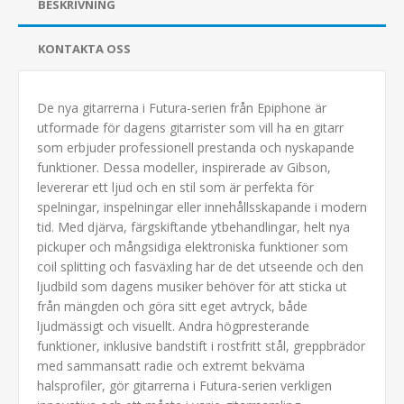
BESKRIVNING
KONTAKTA OSS
De nya gitarrerna i Futura-serien från Epiphone är
utformade för dagens gitarrister som vill ha en gitarr
som erbjuder professionell prestanda och nyskapande
funktioner. Dessa modeller, inspirerade av Gibson,
levererar ett ljud och en stil som är perfekta för
spelningar, inspelningar eller innehållsskapande i modern
tid. Med djärva, färgskiftande ytbehandlingar, helt nya
pickuper och mångsidiga elektroniska funktioner som
coil splitting och fasväxling har de det utseende och den
ljudbild som dagens musiker behöver för att sticka ut
från mängden och göra sitt eget avtryck, både
ljudmässigt och visuellt. Andra högpresterande
funktioner, inklusive bandstift i rostfritt stål, greppbrädor
med sammansatt radie och extremt bekväma
halsprofiler, gör gitarrerna i Futura-serien verkligen