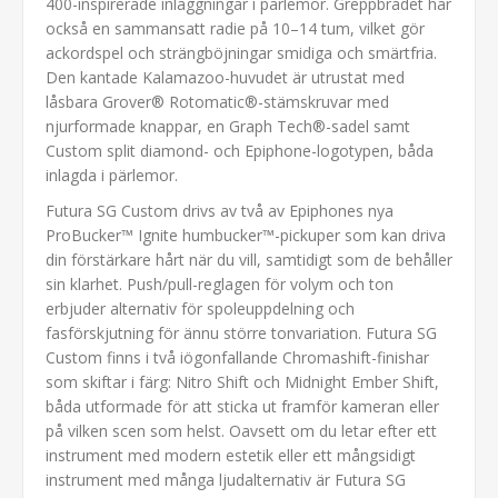
400-inspirerade inläggningar i pärlemor. Greppbrädet har
också en sammansatt radie på 10–14 tum, vilket gör
ackordspel och strängböjningar smidiga och smärtfria.
Den kantade Kalamazoo-huvudet är utrustat med
låsbara Grover® Rotomatic®-stämskruvar med
njurformade knappar, en Graph Tech®-sadel samt
Custom split diamond- och Epiphone-logotypen, båda
inlagda i pärlemor.
Futura SG Custom drivs av två av Epiphones nya
ProBucker™ Ignite humbucker™-pickuper som kan driva
din förstärkare hårt när du vill, samtidigt som de behåller
sin klarhet. Push/pull-reglagen för volym och ton
erbjuder alternativ för spoleuppdelning och
fasförskjutning för ännu större tonvariation. Futura SG
Custom finns i två iögonfallande Chromashift-finishar
som skiftar i färg: Nitro Shift och Midnight Ember Shift,
båda utformade för att sticka ut framför kameran eller
på vilken scen som helst. Oavsett om du letar efter ett
instrument med modern estetik eller ett mångsidigt
instrument med många ljudalternativ är Futura SG