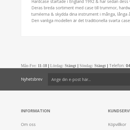
Hardcase startade i England 1992 & har sedan dess växt
Deras breda sortiment med case till trummor, hardwar
turnéerna & skydda dina instrument i många, långa å
Den vanliga modellen är det traditionella svarta case
Telefon:
0
Mån-Fre
:
11-18
|
Lördag
: Stängt
|
Söndag
: Stängt
|
Nyhetsbrev
INFORMATION
KUNDSERV
Om oss
Köpvillkor