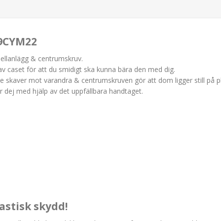
N9CYM22
mellanlägg & centrumskruv.
 caset för att du smidigt ska kunna bära den med dig.
 skaver mot varandra & centrumskruven gör att dom ligger still på pla
er dej med hjälp av det uppfällbara handtaget.
astisk skydd!