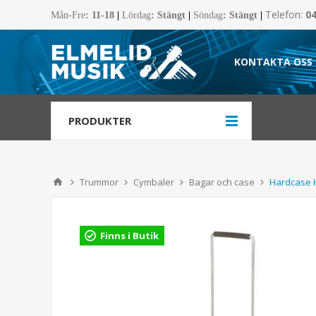
Telefon:
0
Mån-Fre
:
11-18
|
Lördag
: Stängt
|
Söndag
: Stängt
|
KONTAKTA OSS
PRODUKTER
Trummor
Cymbaler
Bagar och case
Hardcase 
Finns i Butik