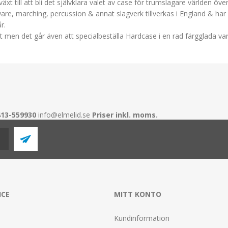
 till att bli det självklara valet av case för trumslagare världen över
e, marching, percussion & annat slagverk tillverkas i England & har 
r.
t men det går även att specialbeställa Hardcase i en rad färgglada var
413-559930
info@elmelid.se
Priser inkl. moms.
ICE
MITT KONTO
Kundinformation