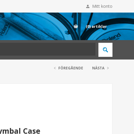
Mitt konto
E
(0)
artiklar
FÖREGÅENDE
NÄSTA
ymbal Case