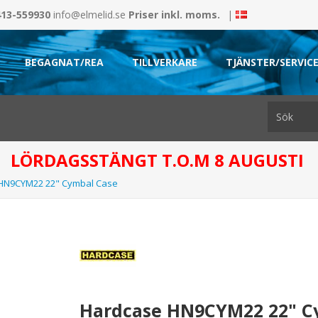
413-559930
info@elmelid.se
Priser inkl. moms.
|
BEGAGNAT/REA
TILLVERKARE
TJÄNSTER/SERVIC
LÖRDAGSSTÄNGT T.O.M 8 AUGUSTI
HN9CYM22 22" Cymbal Case
Hardcase HN9CYM22 22" C