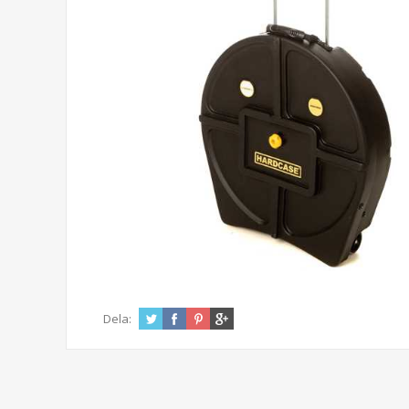
Dela: