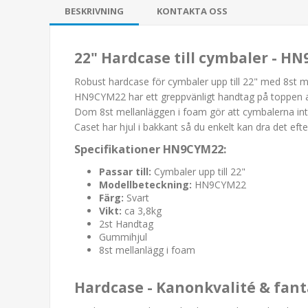
BESKRIVNING
KONTAKTA OSS
22" Hardcase till cymbaler - H
Robust hardcase för cymbaler upp till 22" med 8st 
HN9CYM22 har ett greppvänligt handtag på toppen av
Dom 8st mellanläggen i foam gör att cymbalerna inte
Caset har hjul i bakkant så du enkelt kan dra det eft
Specifikationer HN9CYM22:
Passar till:
Cymbaler upp till 22"
Modellbeteckning:
HN9CYM22
Färg:
Svart
Vikt:
ca 3,8kg
2st Handtag
Gummihjul
8st mellanlägg i foam
Hardcase - Kanonkvalité & fant