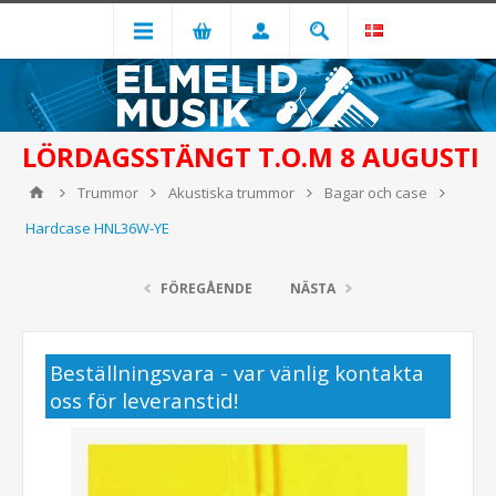
LÖRDAGSSTÄNGT T.O.M 8 AUGUSTI
Trummor
Akustiska trummor
Bagar och case
Hardcase HNL36W-YE
FÖREGÅENDE
NÄSTA
Beställningsvara - var vänlig kontakta
oss för leveranstid!