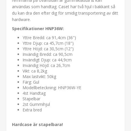
remmarna på ovansidan är gummiklädda & kan
användas som handtag. Caset har två hjul i bakkant så
du kan dra den efter dig för smidig transportering av ditt
hardware.
Specifikationer HNP36W:
Yttre Bredd: ca 91,4cm (36")
Yttre Djup: ca 45,7cm (18")
Yttre Höjd: ca 30,5cm (12")
Invändig Bredd: ca 90,5cm
Invändigt Djup: ca 44,9cm
Invändig Höjd: ca 26,7cm
Vikt: ca 8,2kg
Max lastvikt: 50kg
Färg: Gul
Modellbeteckning: HNP36W-YE
4st Handtag
Stapelbar
2st Gummihjul
Extra bred
Hardcase är stapelbara!