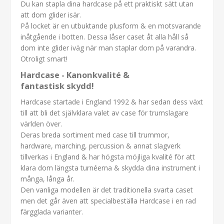
Du kan stapla dina hardcase på ett praktiskt sätt utan
att dom glider isär.
På locket är en utbuktande plusform & en motsvarande
inåtgående i botten. Dessa låser caset åt alla håll så
dom inte glider iväg när man staplar dom på varandra.
Otroligt smart!
Hardcase - Kanonkvalité &
fantastisk skydd!
Hardcase startade i England 1992 & har sedan dess växt
till att bli det självklara valet av case för trumslagare
världen över.
Deras breda sortiment med case till trummor,
hardware, marching, percussion & annat slagverk
tillverkas i England & har högsta möjliga kvalité för att
klara dom längsta turnéerna & skydda dina instrument i
många, långa år.
Den vanliga modellen är det traditionella svarta caset
men det går även att specialbeställa Hardcase i en rad
färgglada varianter.