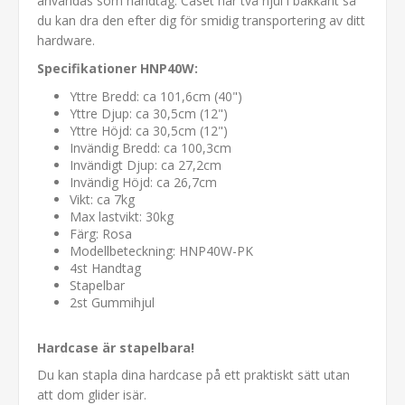
användas som handtag. Caset har två hjul i bakkant så
du kan dra den efter dig för smidig transportering av ditt
hardware.
Specifikationer HNP40W:
Yttre Bredd: ca 101,6cm (40")
Yttre Djup: ca 30,5cm (12")
Yttre Höjd: ca 30,5cm (12")
Invändig Bredd: ca 100,3cm
Invändigt Djup: ca 27,2cm
Invändig Höjd: ca 26,7cm
Vikt: ca 7kg
Max lastvikt: 30kg
Färg: Rosa
Modellbeteckning: HNP40W-PK
4st Handtag
Stapelbar
2st Gummihjul
Hardcase är stapelbara!
Du kan stapla dina hardcase på ett praktiskt sätt utan
att dom glider isär.