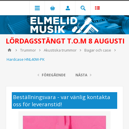
LÖRDAGSSTÄNGT T.O.M 8 AUGUSTI
Trummor
Akustiska trummor
Bagar och case
Hardcase HNL40W-PK
FÖREGÅENDE
NÄSTA
Beställningsvara - var vänlig kontakta
oss för leveranstid!