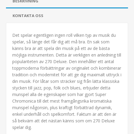
BESKRIVNING
KONTAKTA OSS
Det spelar egentligen ingen roll vilken typ av musik du
spelar, så länge det får dig att må bra. En sak som
känns bra är att spela din musik på ett av de bästa
möjliga instrumenten. Detta är verkligen en anledning till
populariteten av 270 Deluxe. Den innehåller ett antal
toppmoderna förbättringar av originalet och kombinerar
tradition och modernitet för att ge dig maximalt uttryck i
din musik. För låtar som sträcker sig från lätta klassiska
stycken till jazz, pop, folk och blues, erbjuder detta
munspel alla de egenskaper som har gjort Super
Chromonica till det mest framgångsrika kromatiska
munspel någonsin, plus kraftigt förbättrad dynamik,
enkel underhåll och spelkomfort. Faktum är att den är
så bekväm att det nästan känns som om 270 Deluxe
spelar dig.