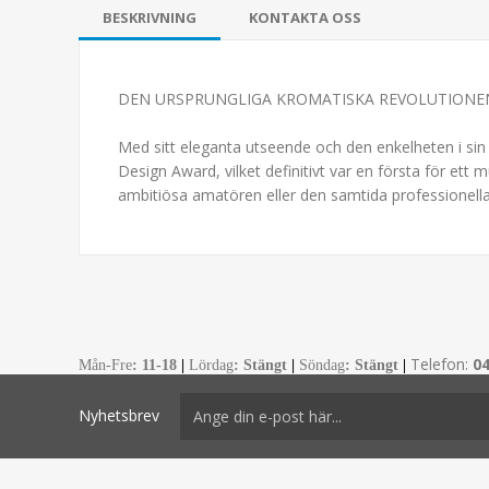
BESKRIVNING
KONTAKTA OSS
DEN URSPRUNGLIGA KROMATISKA REVOLUTIONE
Med sitt eleganta utseende och den enkelheten i si
Design Award, vilket definitivt var en första för ett 
ambitiösa amatören eller den samtida professionella
Telefon:
0
Mån-Fre
:
11-18
|
Lördag
: Stängt
|
Söndag
: Stängt
|
Nyhetsbrev