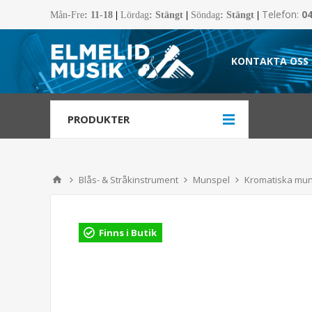
Telefon:
0
Mån-Fre
:
11-18
|
Lördag
: Stängt
|
Söndag
: Stängt
|
KONTAKTA OSS
PRODUKTER
Blås- & Stråkinstrument
Munspel
Kromatiska mu
Finns i Butik