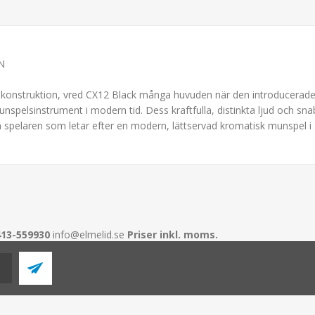
N
n konstruktion, vred CX12 Black många huvuden när den introducerad
munspelsinstrument i modern tid. Dess kraftfulla, distinkta ljud och sn
 spelaren som letar efter en modern, lättservad kromatisk munspel i s
413-559930
info@elmelid.se
Priser inkl. moms.