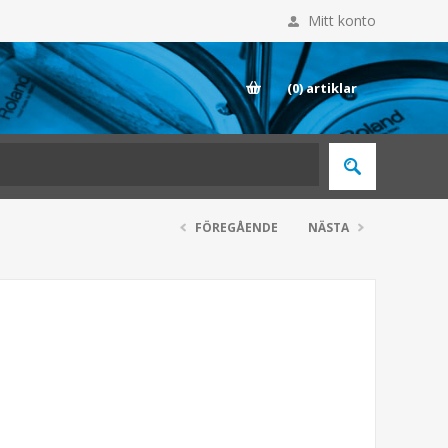
Mitt konto
E
(0)
artiklar
FÖREGÅENDE
NÄSTA