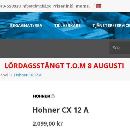
413-559930
info@elmelid.se
Priser inkl. moms.
|
BEGAGNAT/REA
TILLVERKARE
TJÄNSTER/SERVIC
LÖRDAGSSTÄNGT T.O.M 8 AUGUSTI
nspel
Hohner CX 12 A
Hohner CX 12 A
2.099,00 kr