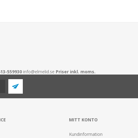
413-559930
info@elmelid.se
Priser inkl. moms.
ICE
MITT KONTO
Kundinformation