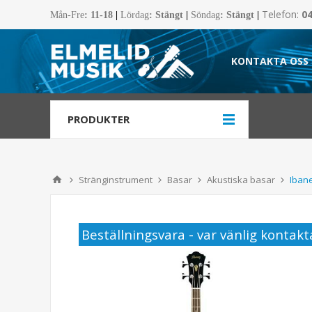
Telefon:
0
Mån-Fre
:
11-18
|
Lördag
: Stängt
|
Söndag
: Stängt
|
KONTAKTA OSS
PRODUKTER
Stränginstrument
Basar
Akustiska basar
Iban
Beställningsvara - var vänlig kontakta