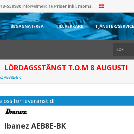
413-559930
info@elmelid.se
Priser inkl. moms.
|
BEGAGNAT/REA
TILLVERKARE
TJÄNSTER/SERVIC
LÖRDAGSSTÄNGT T.O.M 8 AUGUSTI
ez AEB8E-BK
 oss för leveranstid!
Ibanez AEB8E-BK