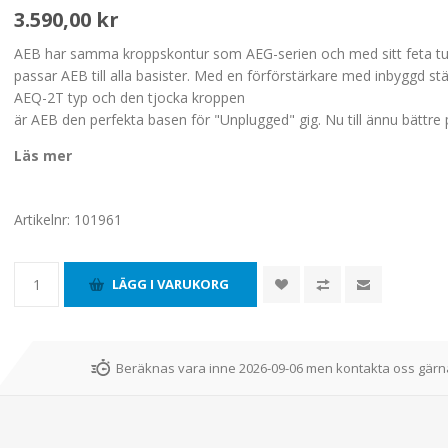
3.590,00 kr
AEB har samma kroppskontur som AEG-serien och med sitt feta t
passar AEB till alla basister. Med en förförstärkare med inbyggd s
AEQ-2T typ och den tjocka kroppen
är AEB den perfekta basen för "Unplugged" gig. Nu till ännu bättre p
Läs mer
Artikelnr:
101961
Beräknas vara inne 2026-09-06 men kontakta oss gärna