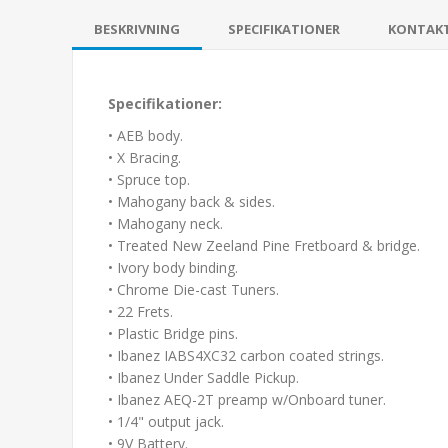
BESKRIVNING
SPECIFIKATIONER
KONTAK
Specifikationer:
• AEB body.
• X Bracing.
• Spruce top.
• Mahogany back & sides.
• Mahogany neck.
• Treated New Zeeland Pine Fretboard & bridge.
• Ivory body binding.
• Chrome Die-cast Tuners.
• 22 Frets.
• Plastic Bridge pins.
• Ibanez IABS4XC32 carbon coated strings.
• Ibanez Under Saddle Pickup.
• Ibanez AEQ-2T preamp w/Onboard tuner.
• 1/4" output jack.
• 9V Battery.