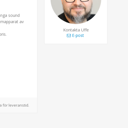
unga sound
tämapparat av
Kontakta Uffe
ris.
E-post
 för leveranstid.