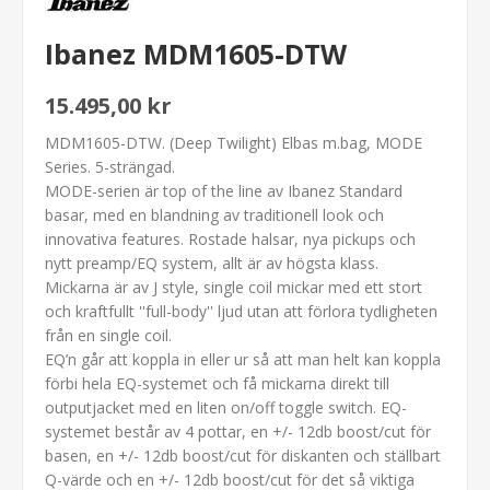
Ibanez MDM1605-DTW
15.495,00 kr
MDM1605-DTW. (Deep Twilight) Elbas m.bag, MODE
Series. 5-strängad.
MODE-serien är top of the line av Ibanez Standard
basar, med en blandning av traditionell look och
innovativa features. Rostade halsar, nya pickups och
nytt preamp/EQ system, allt är av högsta klass.
Mickarna är av J style, single coil mickar med ett stort
och kraftfullt ''full-body'' ljud utan att förlora tydligheten
från en single coil.
EQ’n går att koppla in eller ur så att man helt kan koppla
förbi hela EQ-systemet och få mickarna direkt till
outputjacket med en liten on/off toggle switch. EQ-
systemet består av 4 pottar, en +/- 12db boost/cut för
basen, en +/- 12db boost/cut för diskanten och ställbart
Q-värde och en +/- 12db boost/cut för det så viktiga