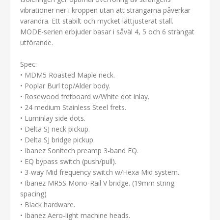
vibrationer ner i kroppen utan att strängarna påverkar
varandra. Ett stabilt och mycket lättjusterat stall.
MODE-serien erbjuder basar i såväl 4, 5 och 6 strängat
utförande.
Spec:
• MDM5 Roasted Maple neck.
• Poplar Burl top/Alder body.
• Rosewood fretboard w/White dot inlay.
• 24 medium Stainless Steel frets.
• Luminlay side dots.
• Delta SJ neck pickup.
• Delta SJ bridge pickup.
• Ibanez Sonitech preamp 3-band EQ.
• EQ bypass switch (push/pull).
• 3-way Mid frequency switch w/Hexa Mid system.
• Ibanez MR5S Mono-Rail V bridge. (19mm string
spacing)
• Black hardware.
• Ibanez Aero-light machine heads.