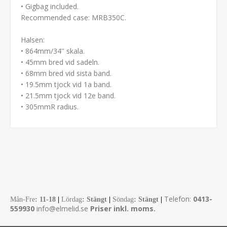
• Gigbag included.
Recommended case: MRB350C.
Halsen:
• 864mm/34'' skala.
• 45mm bred vid sadeln.
• 68mm bred vid sista band.
• 19.5mm tjock vid 1a band.
• 21.5mm tjock vid 12e band.
• 305mmR radius.
Telefon:
0413-
Mån-Fre
:
11-18
|
Lördag
: Stängt
|
Söndag
: Stängt
|
559930
info@elmelid.se
Priser inkl. moms.