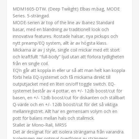
MDM1605-DTW. (Deep Twilight) Elbas m.bag, MODE
Series. 5-strängad.
MODE-serien är top of the line av Ibanez Standard
basar, med en blandning av traditionell look och
innovativa features. Rostade halsar, nya pickups och
nytt preamp/EQ system, allt är av högsta klass.
Mickarna är av J style, single coil mickar med ett stort
och kraftfullt ''full-body'' ljud utan att förlora tydligheten
från en single coil.
EQ’n går att koppla in eller ur så att man helt kan koppla
förbi hela EQ-systemet och få mickarna direkt till
outputjacket med en liten on/off toggle switch. EQ-
systemet består av 4 pottar, en +/- 12db boost/cut för
basen, en +/- 12db boost/cut för diskanten och ställbart
Q-värde och en +/- 12db boost/cut för det så viktiga
mellanregistret. Allt har en gemensam volym och en
pott för balans mellan hals och stallmick.
Stallet är Mono-Rail, MR5S
Det är designat för att isolera strängarna från varandra.
Isoleringen ger optimal överföring av strängens