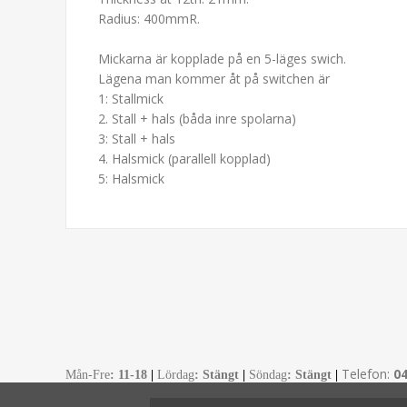
Radius: 400mmR.
Mickarna är kopplade på en 5-läges swich.
Lägena man kommer åt på switchen är
1: Stallmick
2. Stall + hals (båda inre spolarna)
3: Stall + hals
4. Halsmick (parallell kopplad)
5: Halsmick
Telefon:
0
Mån-Fre
:
11-18
|
Lördag
: Stängt
|
Söndag
: Stängt
|