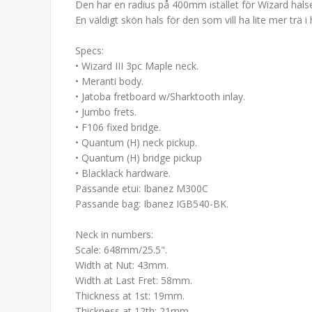
Den har en radius på 400mm istället för Wizard ha
En väldigt skön hals för den som vill ha lite mer trä
Specs:
• Wizard III 3pc Maple neck.
• Meranti body.
• Jatoba fretboard w/Sharktooth inlay.
• Jumbo frets.
• F106 fixed bridge.
• Quantum (H) neck pickup.
• Quantum (H) bridge pickup
• Blacklack hardware.
Passande etui: Ibanez M300C
Passande bag: Ibanez IGB540-BK.
Neck in numbers:
Scale: 648mm/25.5".
Width at Nut: 43mm.
Width at Last Fret: 58mm.
Thickness at 1st: 19mm.
Thickness at 12th: 21mm.