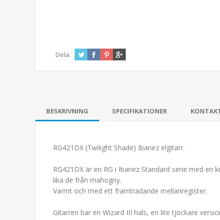
Dela:
BESKRIVNING
SPECIFIKATIONER
KONTAK
RG421DX (Twilight Shade) Ibanez elgitarr.
RG421DX är en RG i Ibanez Standard serie med en kro
lika de från mahogny.
Varmt och med ett framträdande mellanregister.
Gitarren har en Wizard III hals, en lite tjockare vers