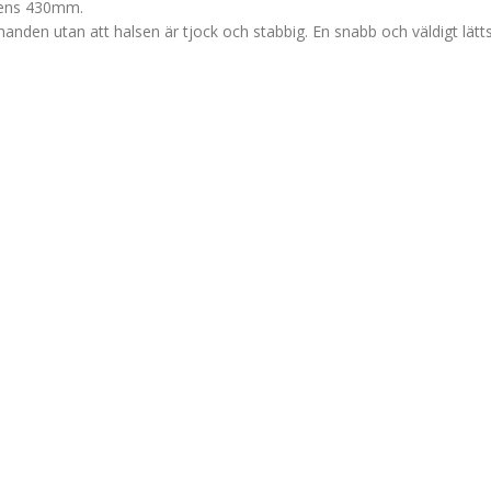
lsens 430mm.
 i handen utan att halsen är tjock och stabbig. En snabb och väldigt lä