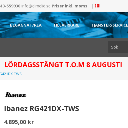
413-559930
info@elmelid.se
Priser inkl. moms.
|
BEGAGNAT/REA
TILLVERKARE
TJÄNSTER/SERVIC
LÖRDAGSSTÄNGT T.O.M 8 AUGUSTI
RG421DX-TWS
Ibanez RG421DX-TWS
4.895,00 kr