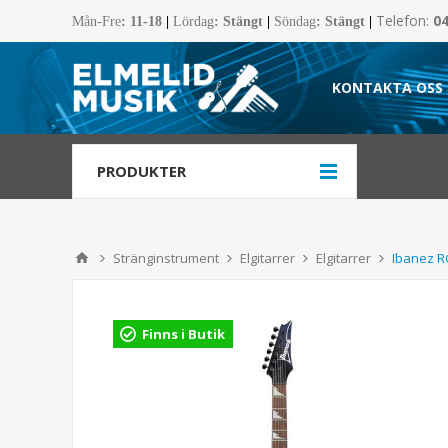
Telefon:
0
Mån-Fre
:
11-18
|
Lördag
: Stängt
|
Söndag
: Stängt
|
KONTAKTA OSS
PRODUKTER
Stränginstrument
Elgitarrer
Elgitarrer
Ibanez 
Finns i Butik