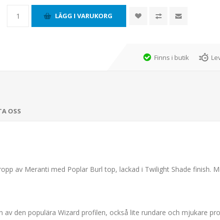
Finns i butik
Le
TA OSS
pp av Meranti med Poplar Burl top, lackad i Twilight Shade finish. Me
ion av den populära Wizard profilen, också lite rundare och mjukare prof