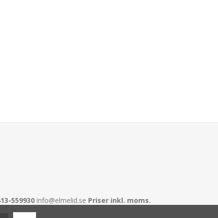
413-559930
info@elmelid.se
Priser inkl. moms.