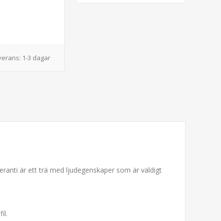
verans:
1-3 dagar
ranti är ett trä med ljudegenskaper som är väldigt
il.