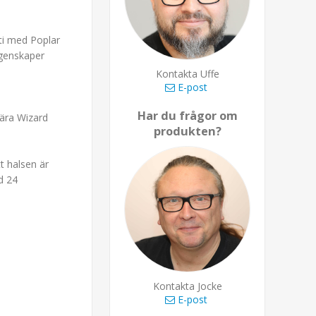
ti med Poplar
degenskaper
Kontakta Uffe
E-post
Har du frågor om
lära Wizard
produkten?
tt halsen är
d 24
Kontakta Jocke
E-post