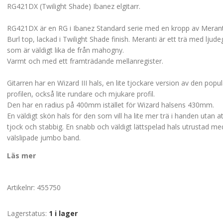
RG421DX (Twilight Shade) Ibanez elgitarr.
RG421DX är en RG i Ibanez Standard serie med en kropp av Meran
Burl top, lackad i Twilight Shade finish. Meranti är ett trä med lju
som är väldigt lika de från mahogny.
Varmt och med ett framträdande mellanregister.
Gitarren har en Wizard III hals, en lite tjockare version av den popu
profilen, också lite rundare och mjukare profil.
Den har en radius på 400mm istället för Wizard halsens 430mm.
En väldigt skön hals för den som vill ha lite mer trä i handen utan a
tjock och stabbig. En snabb och väldigt lättspelad hals utrustad me
välslipade jumbo band.
Läs mer
Artikelnr:
455750
Lagerstatus:
1 i lager