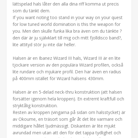
lättspelad hals låter den alla dina riff komma ut precis
som du tänkt dem.
If you want noting too stand in your way on your quest
for low tuned world domination is this the weapon for
you. Men den skulle funka lika bra även om du tänkte ?
den där är ju självklart till mig och mitt fjolldisco band?,
lite attityd stör ju inte där heller.
Halsen är en Ibanez Wizard III hals, Wizard III är en lite
tjockare version av den populära Wizard profilen, också
lite rundare och mjukare profil. Den har även en radius
på 400mm istället för Wizard halsens 430mm.
Halsen är en 5-delad neck-thru konstruktion (att halsen
forsätter igenom hela kroppen). En extremt kraftfull och
stryktålig konstruktion.
Resten av kroppen (vingarna på sidan om halsstycket) är
av Okoume, en träsort som går åt det lite varmare och
middigare hållet ljudmässigt. Diskanten är lite mjukt
avrundad men utan att den för det tappa tydlighet och