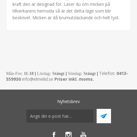
kraft den är designad för. Läser du om micken på
tillverkarens hemsida så är det detta läge som blir
beskrivet. Micken är då brumutsläckande och helt tyst.
Telefon:
0413-
Mån-Fre
:
11-18
|
Lördag
: Stängt
|
Söndag
: Stängt
|
559930
info@elmelid.se
Priser inkl. moms.
Nyhetsbrev