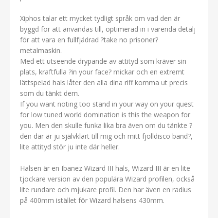
Xiphos talar ett mycket tydligt språk om vad den är
byggd för att användas till, optimerad in i varenda detalj
för att vara en fullfjädrad ?take no prisoner?
metalmaskin.
Med ett utseende drypande av attityd som kräver sin
plats, kraftfulla ?in your face? mickar och en extremt
lättspelad hals låter den alla dina riff komma ut precis
som du tänkt dem.
If you want noting too stand in your way on your quest
for low tuned world domination is this the weapon for
you. Men den skulle funka lika bra även om du tänkte ?
den där är ju självklart till mig och mitt fjolldisco band?,
lite attityd stör ju inte där heller.
Halsen är en Ibanez Wizard III hals, Wizard III är en lite
tjockare version av den populära Wizard profilen, också
lite rundare och mjukare profil. Den har även en radius
på 400mm istället för Wizard halsens 430mm.