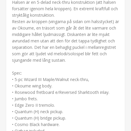
Halsen är en 5-delad neck-thru konstruktion (att halsen
forsätter igenom hela kroppen). En extremt kraftfull och
stryktålig konstruktion.
Resten av kroppen (vingarna på sidan om halsstycket) är
av Okoume, en träsort som går åt det lite varmare och
middigare hållet ljudmässigt. Diskanten är lite mjukt
avrundad men utan att den för det tappa tydlighet och
separation. Det har en behaglig puckel i mellanregistret
som gör att ljudet vid melodi/solospel blir fett och
sjungande med lång sustain.
Spec:
• 5-pc Wizard III Maple/Walnut neck-thru,
• Okoume wing body.
• Rosewood fretboard e/Reversed Sharktooth inlay.
• Jumbo frets.
• Edge Zero II tremolo.
• Quantum (H) neck pickup.
• Quantum (H) bridge pickup.
• Cosmo Black hardware.
• Gigbag included.