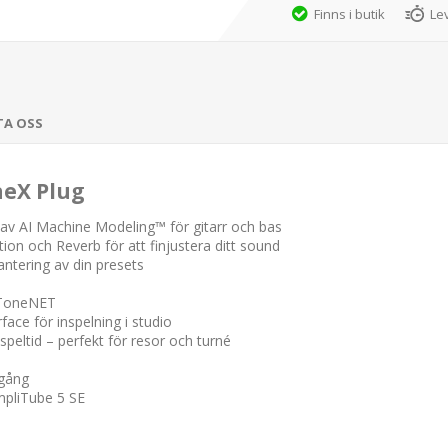
Finns i butik
Le
TA OSS
neX Plug
v AI Machine Modeling™ för gitarr och bas
on och Reverb för att finjustera ditt sound
ntering av din presets
a ToneNET
face för inspelning i studio
speltid – perfekt för resor och turné
tgång
mpliTube 5 SE