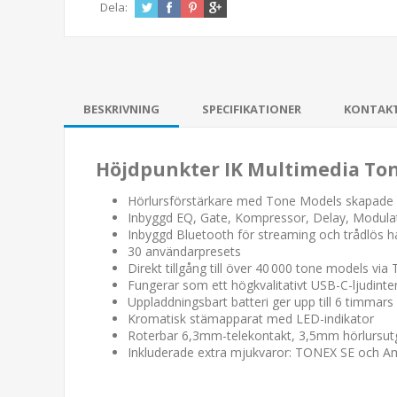
Dela:
BESKRIVNING
SPECIFIKATIONER
KONTAK
Höjdpunkter IK Multimedia To
Hörlursförstärkare med Tone Models skapade a
Inbyggd EQ, Gate, Kompressor, Delay, Modulati
Inbyggd Bluetooth för streaming och trådlös ha
30 användarpresets
Direkt tillgång till över 40 000 tone models vi
Fungerar som ett högkvalitativt USB-C-ljudinter
Uppladdningsbart batteri ger upp till 6 timmars 
Kromatisk stämapparat med LED-indikator
Roterbar 6,3mm-telekontakt, 3,5mm hörlursu
Inkluderade extra mjukvaror: TONEX SE och A