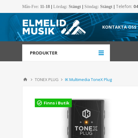
Telefon:
0
Mån-Fre
:
11-18
|
Lördag
: Stängt
|
Söndag
: Stängt
|
KONTAKTA OSS
PRODUKTER
TONEX PLUG
IK Multimedia ToneX Plug
Finns i Butik