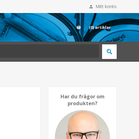
Mitt konto
E
(0)
artiklar
Har du frågor om
produkten?