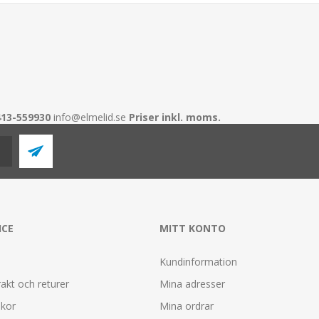
413-559930
info@elmelid.se
Priser inkl. moms.
ICE
MITT KONTO
Kundinformation
rakt och returer
Mina adresser
lkor
Mina ordrar