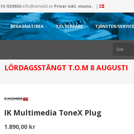
413-559930
info@elmelid.se
Priser inkl. moms.
|
BEGAGNAT/REA
TILLVERKARE
TJÄNSTER/SERVIC
LÖRDAGSSTÄNGT T.O.M 8 AUGUSTI
IK Multimedia ToneX Plug
1.890,00 kr