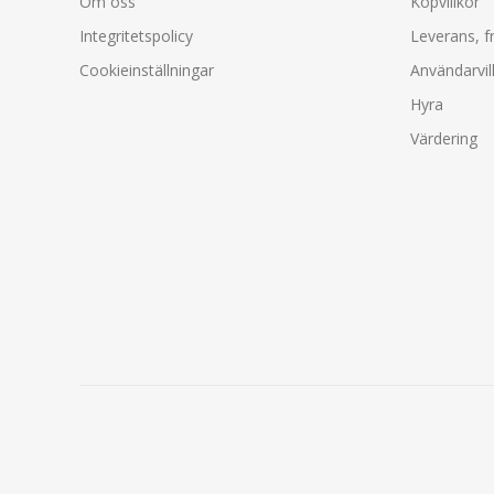
Om oss
Köpvillkor
Integritetspolicy
Leverans, f
Cookieinställningar
Användarvil
Hyra
Värdering