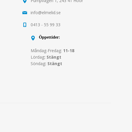
Pumpvägen 1, 243 41 Höör
info@elmelid.se
0413 - 55 99 33
Öppettider:
Måndag-Fredag:
11-18
Lördag
: Stängt
Söndag
: Stängt