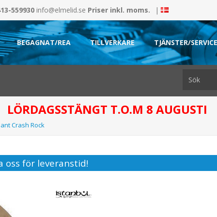
413-559930
info@elmelid.se
Priser inkl. moms.
|
BEGAGNAT/REA
TILLVERKARE
TJÄNSTER/SERVIC
LÖRDAGSSTÄNGT T.O.M 8 AUGUSTI
iant Crash Rock
 oss för leveranstid!