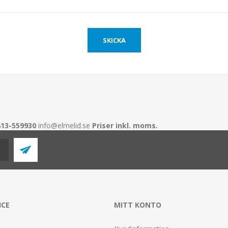
413-559930
info@elmelid.se
Priser inkl. moms.
ICE
MITT KONTO