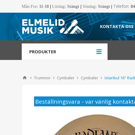
Telefon:
0
Mån-Fre
:
11-18
|
Lördag
: Stängt
|
Söndag
: Stängt
|
KONTAKTA OSS
PRODUKTER
Trummor
Cymbaler
Cymbaler
Istanbul 16" Rad
Beställningsvara - var vänlig kontakta