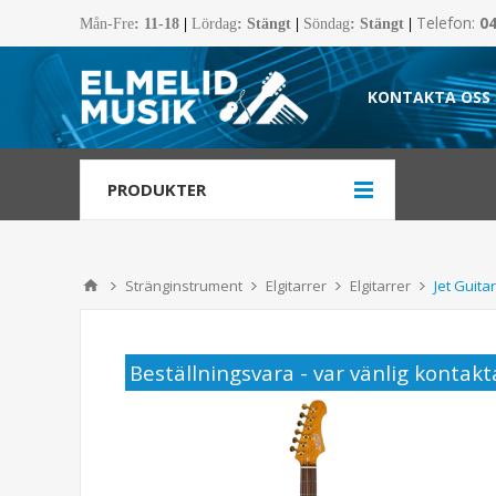
Telefon:
0
Mån-Fre
:
11-18
|
Lördag
: Stängt
|
Söndag
: Stängt
|
KONTAKTA OSS
PRODUKTER
Stränginstrument
Elgitarrer
Elgitarrer
Jet Guita
Beställningsvara - var vänlig kontakta