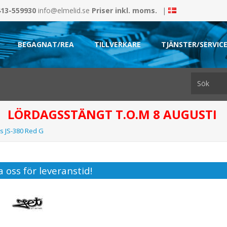
413-559930
info@elmelid.se
Priser inkl. moms.
|
BEGAGNAT/REA
TILLVERKARE
TJÄNSTER/SERVIC
LÖRDAGSSTÄNGT T.O.M 8 AUGUSTI
rs JS-380 Red G
 oss för leveranstid!