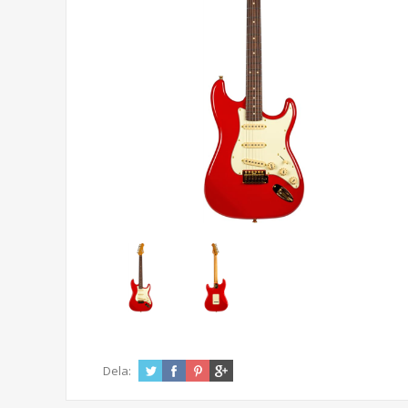
Dela: