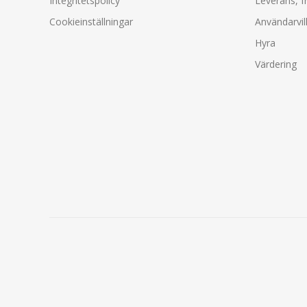
Integritetspolicy
Leverans, f
Cookieinställningar
Användarvil
Hyra
Värdering