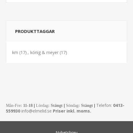
PRODUKTTAGGAR
km
(17)
,
könig & meyer
(17)
Telefon:
0413-
Mån-Fre
:
11-18
|
Lördag
: Stängt
|
Söndag
: Stängt
|
559930
info@elmelid.se
Priser inkl. moms.
Nyhetsbrev