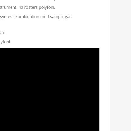
strument. 40 rösters polyfoni.
M-syntes i kombination med samplingar,
ni.
yfoni.