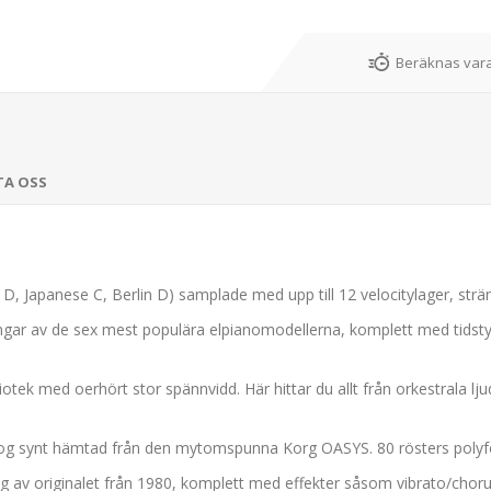
Beräknas vara
TA OSS
D, Japanese C, Berlin D) samplade med upp till 12 velocitylager, str
ngar av de sex mest populära elpianomodellerna, komplett med tidsty
iotek med oerhört stor spännvidd. Här hittar du allt från orkestrala lj
nalog synt hämtad från den mytomspunna Korg OASYS. 80 rösters polyf
g av originalet från 1980, komplett med effekter såsom vibrato/chorus