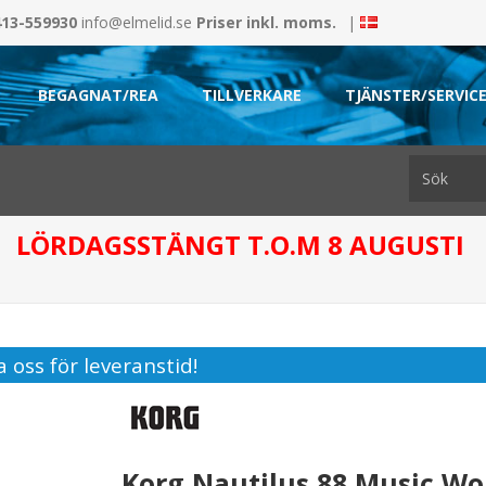
413-559930
info@elmelid.se
Priser inkl. moms.
|
BEGAGNAT/REA
TILLVERKARE
TJÄNSTER/SERVIC
LÖRDAGSSTÄNGT T.O.M 8 AUGUSTI
 oss för leveranstid!
Korg Nautilus 88 Music Wo