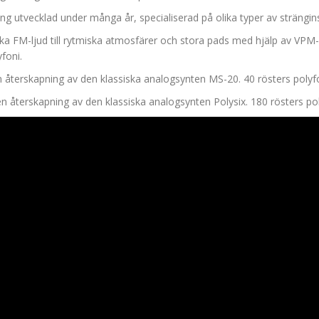
ng utvecklad under många år, specialiserad på olika typer av strängin
siska FM-ljud till rytmiska atmosfärer och stora pads med hjälp av VP
foni.
n återskapning av den klassiska analogsynten MS-20. 40 rösters polyfo
en återskapning av den klassiska analogsynten Polysix. 180 rösters pol