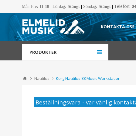
Telefon:
0
Mån-Fre
:
11-18
|
Lördag
: Stängt
|
Söndag
: Stängt
|
KONTAKTA OSS
PRODUKTER
Nautilus
Korg Nautilus 88 Music Workstation
Beställningsvara - var vänlig kontakta