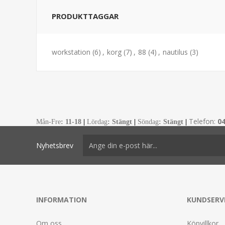
PRODUKTTAGGAR
workstation
(6)
,
korg
(7)
,
88
(4)
,
nautilus
(3)
Telefon:
0
Mån-Fre
:
11-18
|
Lördag
: Stängt
|
Söndag
: Stängt
|
Nyhetsbrev
INFORMATION
KUNDSERV
Om oss
Köpvillkor