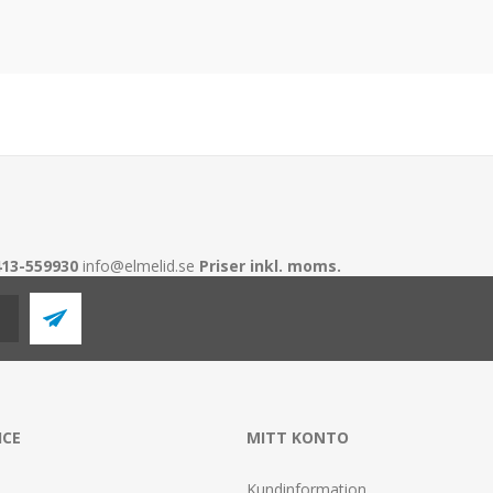
413-559930
info@elmelid.se
Priser inkl. moms.
ICE
MITT KONTO
Kundinformation