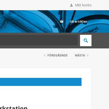
Mitt konto
E
(0)
artiklar
FÖREGÅENDE
NÄSTA
rkstation