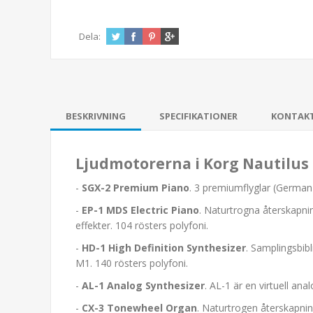
Dela:
BESKRIVNING
SPECIFIKATIONER
KONTAK
Ljudmotorerna i Korg Nautilus
-
SGX-2 Premium Piano
. 3 premiumflyglar (German 
-
EP-1 MDS Electric Piano
. Naturtrogna återskapni
effekter. 104 rösters polyfoni.
-
HD-1 High Definition Synthesizer
. Samplingsbibl
M1. 140 rösters polyfoni.
-
AL-1 Analog Synthesizer
. AL-1 är en virtuell a
-
CX-3 Tonewheel Organ
. Naturtrogen återskapnin