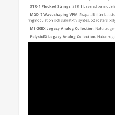
-
STR-1 Plucked Strings
. STR-1 baserad på modelli
-
MOD-7 Waveshaping VPM
. Skapa allt från klas
ringmodulation och subratktiv syntes. 52 rösters poly
-
MS-20EX Legacy Analog Collection
. Naturtroge
-
PolysixEX Legacy Analog Collection
. Naturtrog