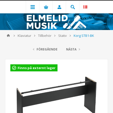
Klaviatur
Tillbehör
Stativ
Korg STB1-BK
FÖREGÅENDE
NÄSTA
Finns på externt lager