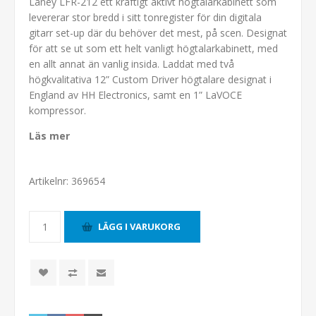
Laney LFR-212 ett kraftigt aktivt högtalarkabinett som
levererar stor bredd i sitt tonregister för din digitala
gitarr set-up där du behöver det mest, på scen. Designat
för att se ut som ett helt vanligt högtalarkabinett, med
en allt annat än vanlig insida. Laddat med två
högkvalitativa 12” Custom Driver högtalare designat i
England av HH Electronics, samt en 1” LaVOCE
kompressor.
Läs mer
Artikelnr:
369654