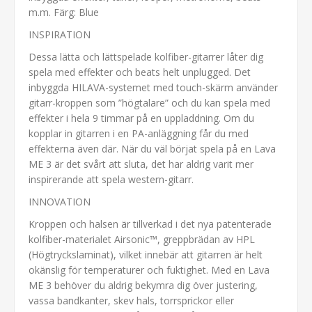
m.m. Färg: Blue
INSPIRATION
Dessa lätta och lättspelade kolfiber-gitarrer låter dig
spela med effekter och beats helt unplugged. Det
inbyggda HILAVA-systemet med touch-skärm använder
gitarr-kroppen som ”högtalare” och du kan spela med
effekter i hela 9 timmar på en uppladdning. Om du
kopplar in gitarren i en PA-anläggning får du med
effekterna även där. När du väl börjat spela på en Lava
ME 3 är det svårt att sluta, det har aldrig varit mer
inspirerande att spela western-gitarr.
INNOVATION
Kroppen och halsen är tillverkad i det nya patenterade
kolfiber-materialet Airsonic™, greppbrädan av HPL
(Högtryckslaminat), vilket innebär att gitarren är helt
okänslig för temperaturer och fuktighet. Med en Lava
ME 3 behöver du aldrig bekymra dig över justering,
vassa bandkanter, skev hals, torrsprickor eller