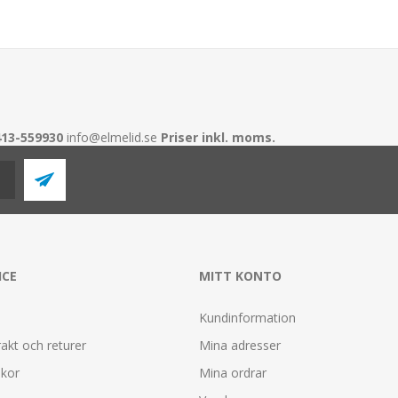
413-559930
info@elmelid.se
Priser inkl. moms.
ICE
MITT KONTO
Kundinformation
rakt och returer
Mina adresser
lkor
Mina ordrar