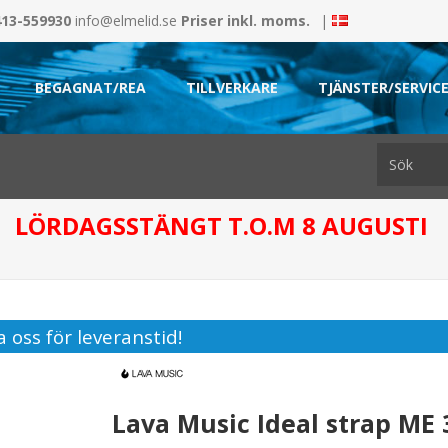
413-559930
info@elmelid.se
Priser inkl. moms.
|
BEGAGNAT/REA
TILLVERKARE
TJÄNSTER/SERVIC
LÖRDAGSSTÄNGT T.O.M 8 AUGUSTI
 oss för leveranstid!
Lava Music Ideal strap ME 