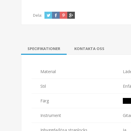
Dela:
SPECIFIKATIONER
KONTAKTA OSS
Material
Läde
Stil
Enfä
Färg
Instrument
Gita
Inbyggda/lösa straplocks
Ja