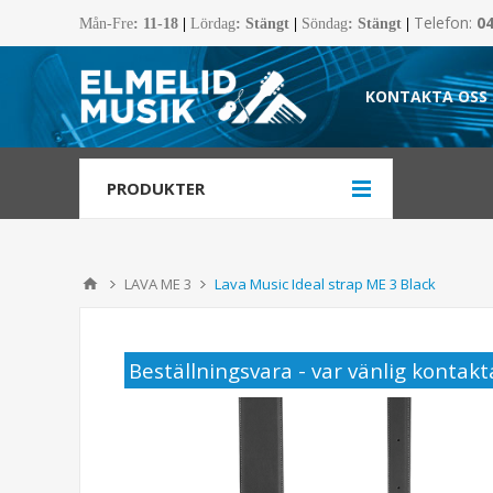
Telefon:
0
Mån-Fre
:
11-18
|
Lördag
: Stängt
|
Söndag
: Stängt
|
KONTAKTA OSS
PRODUKTER
LAVA ME 3
Lava Music Ideal strap ME 3 Black
Beställningsvara - var vänlig kontakta