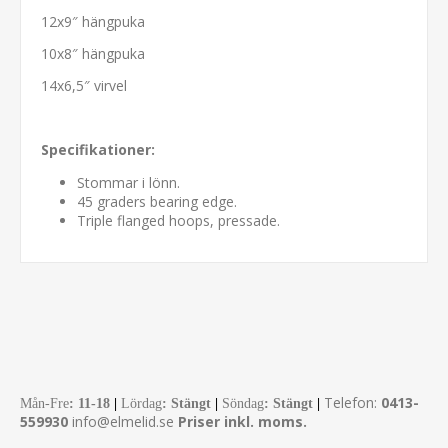
12x9″ hängpuka
10x8″ hängpuka
14x6,5″ virvel
Specifikationer:
Stommar i lönn.
45 graders bearing edge.
Triple flanged hoops, pressade.
Telefon:
0413-
Mån-Fre
:
11-18
|
Lördag
: Stängt
|
Söndag
: Stängt
|
559930
info@elmelid.se
Priser inkl. moms.