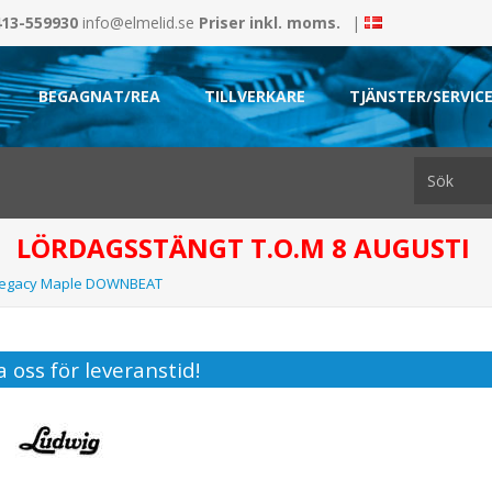
413-559930
info@elmelid.se
Priser inkl. moms.
|
BEGAGNAT/REA
TILLVERKARE
TJÄNSTER/SERVIC
LÖRDAGSSTÄNGT T.O.M 8 AUGUSTI
Legacy Maple DOWNBEAT
 oss för leveranstid!