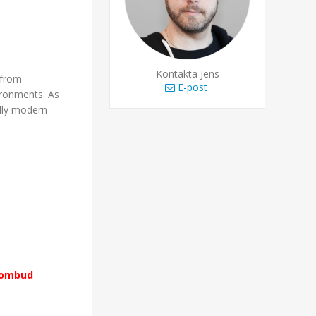
Kontakta Jens
 from
E-post
vironments. As
edly modern
stombud