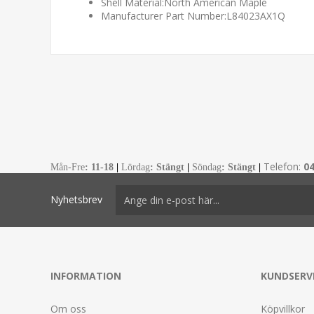
Shell Material:
North American Maple
Manufacturer Part Number:
L84023AX1Q
Telefon:
0
Mån-Fre
:
11-18
|
Lördag
: Stängt
|
Söndag
: Stängt
|
Nyhetsbrev
INFORMATION
KUNDSERV
Om oss
Köpvillkor