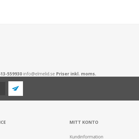
413-559930
info@elmelid.se
Priser inkl. moms.
ICE
MITT KONTO
Kundinformation