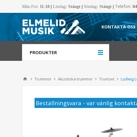
Telefon:
0
Mån-Fre
:
11-18
|
Lördag
: Stängt
|
Söndag
: Stängt
|
KONTAKTA OSS
PRODUKTER
Trummor
Akustiska trummor
Trumset
Ludwig 
Beställningsvara - var vänlig kontakta