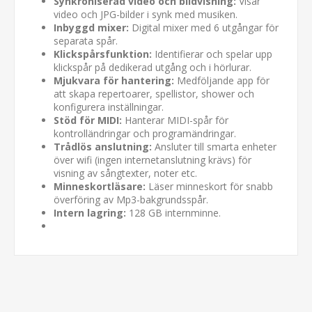
Synkroniserad video och bildvisning:
Visar
video och JPG-bilder i synk med musiken.
Inbyggd mixer:
Digital mixer med 6 utgångar för
separata spår.
Klickspårsfunktion:
Identifierar och spelar upp
klickspår på dedikerad utgång och i hörlurar.
Mjukvara för hantering:
Medföljande app för
att skapa repertoarer, spellistor, shower och
konfigurera inställningar.
Stöd för MIDI:
Hanterar MIDI-spår för
kontrolländringar och programändringar.
Trådlös anslutning:
Ansluter till smarta enheter
över wifi (ingen internetanslutning krävs) för
visning av sångtexter, noter etc.
Minneskortläsare:
Läser minneskort för snabb
överföring av Mp3-bakgrundsspår.
Intern lagring:
128 GB internminne.